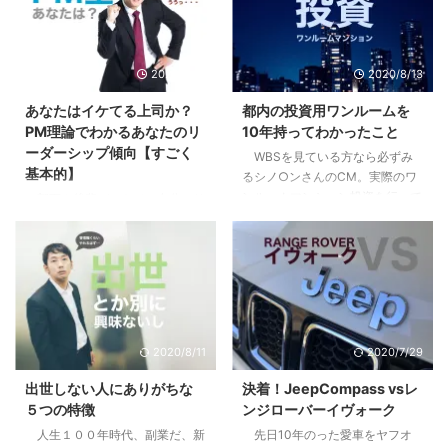
2020/9/10
2020/8/13
あなたはイケてる上司か？
都内の投資用ワンルームを
PM理論でわかるあなたのリ
10年持ってわかったこと
ーダーシップ傾向【すごく
WBSを見ている方なら必ずみ
基本的】
るシノ○ンさんのCM。実際のワ
ンルームマンション投資を行って
部下や後輩ができて、自分にリ
いる方も、まだな方にも僕の体験
ーダーシップはあるのか疑問に思
が多少なりとも参考になればと思
ったり、不安になったはしていま
います。 目次1 先日売り先が見つ
せんか？自分はイケてるリーダー
かり200万くらい儲かった2 「時
なのか？違うのか？気になってし
間を資産に変える投資」という妙
まったり。 まずはあなたの行動
味3 僕が10年持って手放した３つ
特性から現在の特徴を見て見まし
の理由3.1 全ては自分には返って
ょう。 目次1 PM理論でわかるあ
2020/8/11
2020/7/29
こないリターン3.2 節税効果とい
なたのリーダーシップ【まずはこ
うちょっとした嘘3.3 リスクは高
れだけは知っておこう】2 pM型
出世しない人にありがちな
決着！JeepCompass vsレ
くないが、減らすことができにく
のあなたは、自己マン注意報3
５つの特徴
ンジローバーイヴォーク
い4 やってよかったと思う２つの
Pm型のあなたは、無理にPM目指
人生１００年時代、副業だ、新
先日10年のった愛車をヤフオ
こと4.1 税制や資産運用の勉強に
さなくていいかも4 pm型のあな