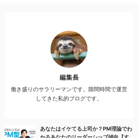
１：多様な人間・鬼の背景に共感
する3 魅力２：人間・人生を見つ
める眼差しの冷静さ、鬼に払う敬
意4 魅力３：鬼VS人間ではなな
く、鬼＝人間からの…5 魅力４：
鬼である人間を切りながらも尊重
し、その先をあり方を強烈に訴え
てくる6 鬼舞辻無惨の ...
編集長
働き盛りのサラリーマンです。隙間時間で運営
してきた私的ブログです。
あなたはイケてる上司か？PM理論でわ
かるあなたのリーダーシップ傾向【す