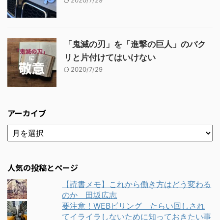
「鬼滅の刃」を「進撃の巨人」のパク
リと片付けてはいけない
2020/7/29
アーカイブ
人気の投稿とページ
【読書メモ】これから働き方はどう変わる
のか 田坂広志
要注意！WEBビリング たらい回しされ
てイライラしないために知っておきたい事