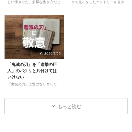
しい稼ぎ方だ、多様な生き方だと
クで売却をしたエントリーを書き
なる。自分で持つのは全然違う。
た、大丈夫。これから楽しめる5
仰いますけど、そこそこの会社で
ました。その代わりに素人なりに
...
すでにPM型のあなたは、リーダ
働けているし、まだこの会社で多
悩んで決めた車に9ヶ月乗ったの
ーとしての次の次元へ6 ご自分の
少は出世をしていきたいじゃない
で感想をお伝えします。 目次1 前
PM型を診断して ...
かと思っている方に、少しでも参
提、僕は車選びの素人です2 車は
考になればと思います。 目次1
出不精な僕をアクティブにしてく
下記に当てはまる場合は出世から
れた3 JeepCompassを選んだ３
遠ざかっている1.1 他の社員より
つの理由3.1 レンジローバーイヴ
研修を受けていない＝あなたの期
ォークよりも大人なお顔3.2 安さ
2020/7/29
待値が下がっている1.2 仕事の内
×嗜好性の合うブランド×SUVと
容が長らく変わらない＝あなたは
しての楽しさ3.3 めっちゃ進化し
「鬼滅の刃」を「進撃の巨
ずっとそれをやっていてくれ1.3
ていた安全性能4 JeepCompass
人」のパクリと片付けては
気にかけてくれる上役、上司がい
のよくなかった点5 ちなみにロー
いけない
ない＝上がるエンジンがない2 そ
ンで買いました 前提、僕は車選
「鬼滅の刃」ご覧になりました
んな自分がこんな傾向に陥ってい
びの素人です 僕 ...
か？リーマンのおっさんがブログ
たらヤバイ3 ...
に書くようになったってことはも
うブームも終盤？いいやこの作品
もっと読む
はそんなことない、作者にとても
敬意を表したく。稚拙ながら僕な
りの刺さりポイントを書いてみま
した。 目次1 「鬼滅の刃」と「進
撃の巨人」に共通する点2 魅力