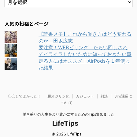
人気の投稿とページ
【読書メモ】これから働き方はどう変わる
のか 田坂広志
要注意！WEBビリング たらい回しされ
てイライラしないために知っておきたい事
走る人にはオススメ！AirPodsを１年使っ
た結果
〇〇してよかった！
脱オジサン化
ガジェット
雑談
Siro課長に
ついて
働き盛りの人生をより豊かにするためのTips集めました
LifeTips
© 2026 LifeTips