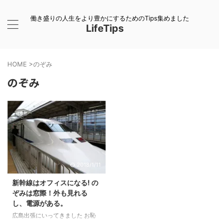
働き盛りの人生をより豊かにするためのTips集めました
LifeTips
HOME
>
のぞみ
のぞみ
2018/1/11
新幹線はオフィスになる! の
ぞみは窓際！外も見れる
し、電源がある。
広島出張にいってきました お恥