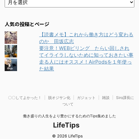
人気の投稿とページ
【読書メモ】これから働き方はどう変わる
のか 田坂広志
要注意！WEBビリング たらい回しされ
てイライラしないために知っておきたい事
走る人にはオススメ！AirPodsを１年使っ
た結果
〇〇してよかった！
脱オジサン化
ガジェット
雑談
Siro課長に
ついて
働き盛りの人生をより豊かにするためのTips集めました
LifeTips
© 2026 LifeTips