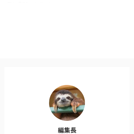
実は、最近CreativeCloudの
AdobePremiereProを使い始め、
キャッシュの容量を使うためか、
本体のストレージが圧迫され始め
たため、動画や音楽の一部を外の
HDDに移す事にしました。 フラ
ッシュストレージは256GBを選
んでいましたが、やはり容量は効
率よく使いたい。 そしていくつ
かのHDDが購入候補に挙がった
のですが、 重視したポイントは
以下でした １、携帯性・デザイ
ン２、転送速度３、容量４、価格
結果、この商品を一番買ってよか
ったと思った点は、２、転送速度
...
編集長