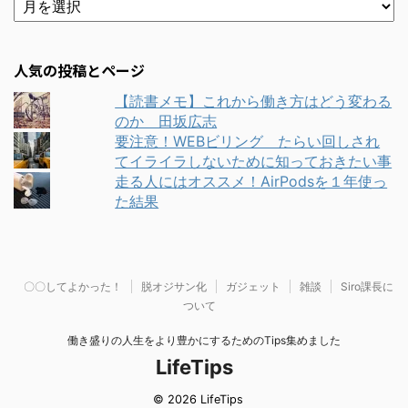
人気の投稿とページ
【読書メモ】これから働き方はどう変わる
のか 田坂広志
要注意！WEBビリング たらい回しされ
てイライラしないために知っておきたい事
走る人にはオススメ！AirPodsを１年使っ
た結果
〇〇してよかった！
脱オジサン化
ガジェット
雑談
Siro課長に
ついて
働き盛りの人生をより豊かにするためのTips集めました
LifeTips
© 2026 LifeTips