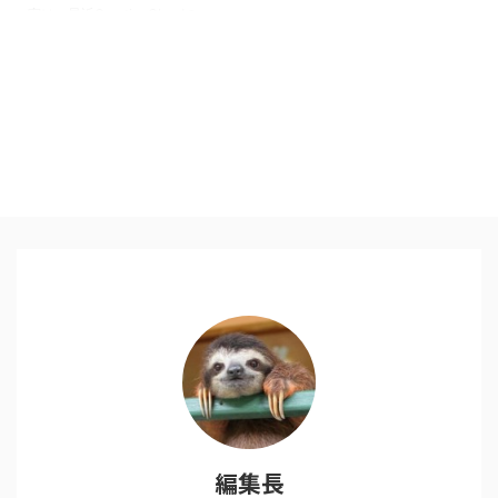
実は、最近CreativeCloudの
AdobePremiereProを使い始め、
キャッシュの容量を使うためか、
本体のストレージが圧迫され始め
たため、動画や音楽の一部を外の
HDDに移す事にしました。 フラ
ッシュストレージは256GBを選
んでいましたが、やはり容量は効
率よく使いたい。 そしていくつ
かのHDDが購入候補に挙がった
のですが、 重視したポイントは
以下でした １、携帯性・デザイ
ン２、転送速度３、容量４、価格
結果、この商品を一番買ってよか
ったと思った点は、２、転送速度
...
編集長