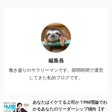
１：多様な人間・鬼の背景に共感
する3 魅力２：人間・人生を見つ
める眼差しの冷静さ、鬼に払う敬
意4 魅力３：鬼VS人間ではなな
く、鬼＝人間からの…5 魅力４：
鬼である人間を切りながらも尊重
し、その先をあり方を強烈に訴え
てくる6 鬼舞辻無惨の ...
編集長
働き盛りのサラリーマンです。隙間時間で運営
してきた私的ブログです。
あなたはイケてる上司か？PM理論でわ
かるあなたのリーダーシップ傾向【す