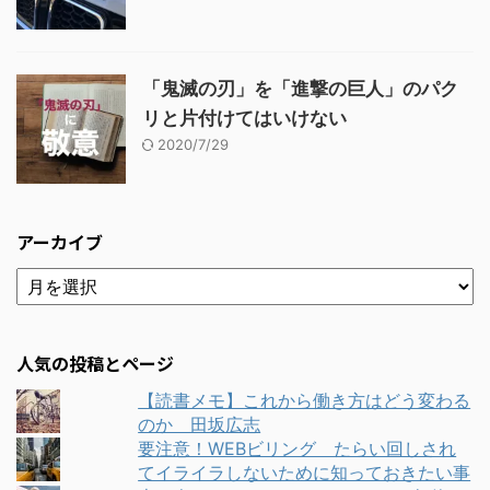
「鬼滅の刃」を「進撃の巨人」のパク
リと片付けてはいけない
2020/7/29
アーカイブ
人気の投稿とページ
【読書メモ】これから働き方はどう変わる
のか 田坂広志
要注意！WEBビリング たらい回しされ
てイライラしないために知っておきたい事