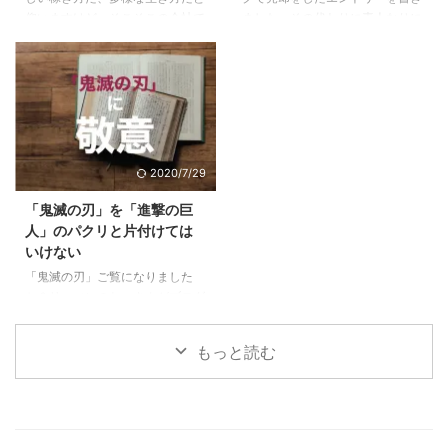
た、大丈夫。これから楽しめる5
仰いますけど、そこそこの会社で
ました。その代わりに素人なりに
...
すでにPM型のあなたは、リーダ
働けているし、まだこの会社で多
悩んで決めた車に9ヶ月乗ったの
ーとしての次の次元へ6 ご自分の
少は出世をしていきたいじゃない
で感想をお伝えします。 目次1 前
PM型を診断して ...
かと思っている方に、少しでも参
提、僕は車選びの素人です2 車は
考になればと思います。 目次1
出不精な僕をアクティブにしてく
下記に当てはまる場合は出世から
れた3 JeepCompassを選んだ３
遠ざかっている1.1 他の社員より
つの理由3.1 レンジローバーイヴ
研修を受けていない＝あなたの期
ォークよりも大人なお顔3.2 安さ
2020/7/29
待値が下がっている1.2 仕事の内
×嗜好性の合うブランド×SUVと
容が長らく変わらない＝あなたは
しての楽しさ3.3 めっちゃ進化し
「鬼滅の刃」を「進撃の巨
ずっとそれをやっていてくれ1.3
ていた安全性能4 JeepCompass
人」のパクリと片付けては
気にかけてくれる上役、上司がい
のよくなかった点5 ちなみにロー
いけない
ない＝上がるエンジンがない2 そ
ンで買いました 前提、僕は車選
「鬼滅の刃」ご覧になりました
んな自分がこんな傾向に陥ってい
びの素人です 僕 ...
か？リーマンのおっさんがブログ
たらヤバイ3 ...
に書くようになったってことはも
うブームも終盤？いいやこの作品
もっと読む
はそんなことない、作者にとても
敬意を表したく。稚拙ながら僕な
りの刺さりポイントを書いてみま
した。 目次1 「鬼滅の刃」と「進
撃の巨人」に共通する点2 魅力