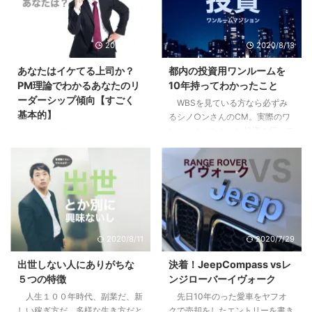
2020/9/10
2020/8/13
あなたはイケてる上司か？
都内の投資用ワンルームを
PM理論でわかるあなたのリ
10年持ってわかったこと
ーダーシップ傾向【すごく
WBSを見ている方なら必ずみ
基本的】
るシノ○ンさんのCM。実際のワ
ンルームマンション投資を行って
部下や後輩ができて、自分にリ
いる方も、まだな方にも僕の体験
ーダーシップはあるのか疑問に思
が多少なりとも参考になればと思
ったり、不安になったはしていま
います。 目次1 先日売り先が見つ
せんか？自分はイケてるリーダー
かり200万くらい儲かった2 「時
なのか？違うのか？気になってし
間を資産に変える投資」という妙
まったり。 まずはあなたの行動
味3 僕が10年持って手放した３つ
特性から現在の特徴を見て見まし
の理由3.1 全ては自分には返って
ょう。 目次1 PM理論でわかるあ
2020/8/11
2020/7/29
こないリターン3.2 節税効果とい
なたのリーダーシップ【まずはこ
うちょっとした嘘3.3 リスクは高
れだけは知っておこう】2 pM型
出世しない人にありがちな
決着！JeepCompass vsレ
くないが、減らすことができにく
のあなたは、自己マン注意報3
５つの特徴
ンジローバーイヴォーク
い4 やってよかったと思う２つの
Pm型のあなたは、無理にPM目指
人生１００年時代、副業だ、新
先日10年のった愛車をヤフオ
こと4.1 税制や資産運用の勉強に
さなくていいかも4 pm型のあな
しい稼ぎ方だ、多様な生き方だと
クで売却をしたエントリーを書き
なる。自分で持つのは全然違う。