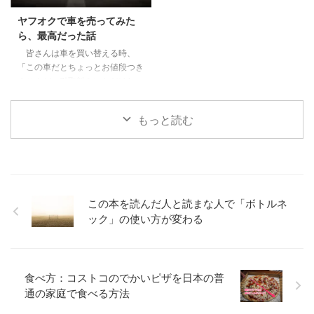
しての楽しさ3.3 めっちゃ進化し
する3 魅力２：人間・人生を見つ
ヤフオクで車を売ってみた
ていた安全性能4 JeepCompass
める眼差しの冷静さ、鬼に払う敬
ら、最高だった話
のよくなかった点5 ちなみにロー
意4 魅力３：鬼VS人間ではなな
皆さんは車を買い替える時、
ンで買いました 前提、僕は車選
く、鬼＝人間からの…5 魅力４：
「この車だとちょっとお値段つき
びの素人です 僕 ...
鬼である人間を切りながらも尊重
ませんが、引取料をいただけれ
し、その先をあり方を強烈に訴え
ば」と言われてしまったことはあ
てくる6 鬼舞辻無惨の ...
りませんか？車をヤフオクで直接
もっと読む
個人に売る。これハードル高そう
なイメージもありましたが、やっ
てみたら結構よかった体験だった
ので共有したいと思います。 目
次1 中古270万円で買った車の下
取り価格は０でした。2 結論。ヤ
この本を読んだ人と読まな人で「ボトルネ
フオクでこの０円が15万円に！3
ック」の使い方が変わる
必要なステップは4つ。名義変更
が最も重要！3.1 Step１ 出品し
て、落札してもらうまではほぼ一
緒3.2 Step2 落札額入金＋保証
食べ方：コストコのでかいピザを日本の普
金3万円 ...
通の家庭で食べる方法