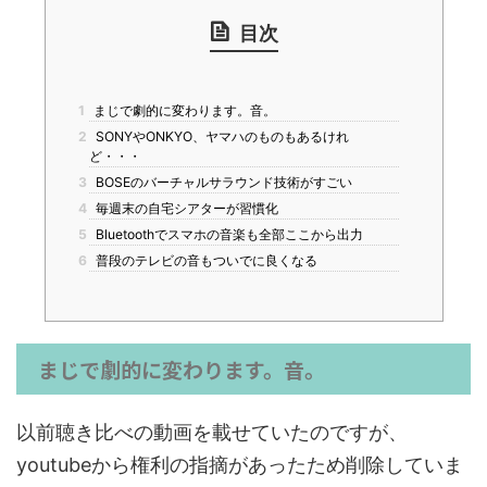
目次
1
まじで劇的に変わります。音。
2
SONYやONKYO、ヤマハのものもあるけれ
ど・・・
3
BOSEのバーチャルサラウンド技術がすごい
4
毎週末の自宅シアターが習慣化
5
Bluetoothでスマホの音楽も全部ここから出力
6
普段のテレビの音もついでに良くなる
まじで劇的に変わります。音。
以前聴き比べの動画を載せていたのですが、
youtubeから権利の指摘があったため削除していま