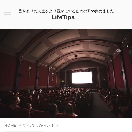
働き盛りの人生をより豊かにするためのTips集めました
LifeTips
HOME
>
〇〇してよかった！
>