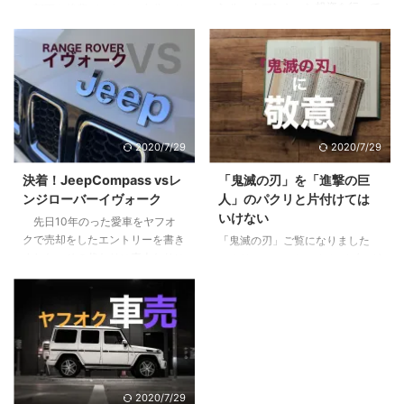
ンルームマンション投資を行って
部下や後輩ができて、自分にリ
いる方も、まだな方にも僕の体験
ーダーシップはあるのか疑問に思
が多少なりとも参考になればと思
ったり、不安になったはしていま
います。 目次1 先日売り先が見つ
せんか？自分はイケてるリーダー
かり200万くらい儲かった2 「時
なのか？違うのか？気になってし
間を資産に変える投資」という妙
まったり。 まずはあなたの行動
味3 僕が10年持って手放した３つ
特性から現在の特徴を見て見まし
の理由3.1 全ては自分には返って
ょう。 目次1 PM理論でわかるあ
2020/7/29
2020/7/29
こないリターン3.2 節税効果とい
なたのリーダーシップ【まずはこ
うちょっとした嘘3.3 リスクは高
れだけは知っておこう】2 pM型
決着！JeepCompass vsレ
「鬼滅の刃」を「進撃の巨
くないが、減らすことができにく
のあなたは、自己マン注意報3
ンジローバーイヴォーク
人」のパクリと片付けては
い4 やってよかったと思う２つの
Pm型のあなたは、無理にPM目指
いけない
先日10年のった愛車をヤフオ
こと4.1 税制や資産運用の勉強に
さなくていいかも4 pm型のあな
クで売却をしたエントリーを書き
「鬼滅の刃」ご覧になりました
なる。自分で持つのは全然違う。
た、大丈夫。これから楽しめる5
ました。その代わりに素人なりに
か？リーマンのおっさんがブログ
...
すでにPM型のあなたは、リーダ
悩んで決めた車に9ヶ月乗ったの
に書くようになったってことはも
ーとしての次の次元へ6 ご自分の
で感想をお伝えします。 目次1 前
うブームも終盤？いいやこの作品
PM型を診断して ...
提、僕は車選びの素人です2 車は
はそんなことない、作者にとても
出不精な僕をアクティブにしてく
敬意を表したく。稚拙ながら僕な
れた3 JeepCompassを選んだ３
りの刺さりポイントを書いてみま
つの理由3.1 レンジローバーイヴ
した。 目次1 「鬼滅の刃」と「進
ォークよりも大人なお顔3.2 安さ
撃の巨人」に共通する点2 魅力
2020/7/29
×嗜好性の合うブランド×SUVと
１：多様な人間・鬼の背景に共感