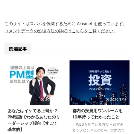
このサイトはスパムを低減するために Akismet を使っています。
コメントデータの処理方法の詳細はこちらをご覧ください
。
関連記事
2020/9/10
2020/8/13
あなたはイケてる上司か？
都内の投資用ワンルームを
PM理論でわかるあなたのリ
10年持ってわかったこと
ーダーシップ傾向【すごく
WBSを見ている方なら必ずみ
基本的】
るシノ○ンさんのCM。実際のワ