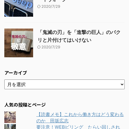
2020/7/29
「鬼滅の刃」を「進撃の巨人」のパク
リと片付けてはいけない
2020/7/29
アーカイブ
人気の投稿とページ
【読書メモ】これから働き方はどう変わる
のか 田坂広志
要注意！WEBビリング たらい回しされ