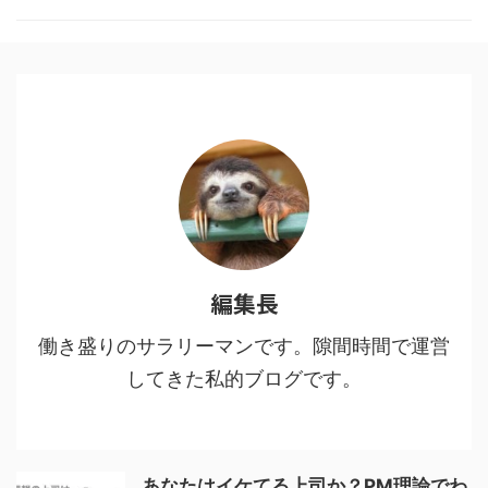
した。 目次1 「鬼滅の刃」と「進
撃の巨人」に共通する点2 魅力
１：多様な人間・鬼の背景に共感
する3 魅力２：人間・人生を見つ
める眼差しの冷静さ、鬼に払う敬
意4 魅力３：鬼VS人間ではなな
く、鬼＝人間からの…5 魅力４：
鬼である人間を切りながらも尊重
し、その先をあり方を強烈に訴え
てくる6 鬼舞辻無惨の ...
編集長
働き盛りのサラリーマンです。隙間時間で運営
してきた私的ブログです。
あなたはイケてる上司か？PM理論でわ