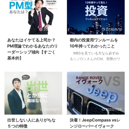
2020/9/10
2020/8/13
あなたはイケてる上司か？
都内の投資用ワンルームを
PM理論でわかるあなたのリ
10年持ってわかったこと
ーダーシップ傾向【すごく
WBSを見ている方なら必ずみ
基本的】
るシノ○ンさんのCM。実際のワ
ンルームマンション投資を行って
部下や後輩ができて、自分にリ
いる方も、まだな方にも僕の体験
ーダーシップはあるのか疑問に思
が多少なりとも参考になればと思
ったり、不安になったはしていま
います。 目次1 先日売り先が見つ
せんか？自分はイケてるリーダー
かり200万くらい儲かった2 「時
なのか？違うのか？気になってし
間を資産に変える投資」という妙
まったり。 まずはあなたの行動
味3 僕が10年持って手放した３つ
特性から現在の特徴を見て見まし
の理由3.1 全ては自分には返って
ょう。 目次1 PM理論でわかるあ
2020/8/11
2020/7/29
こないリターン3.2 節税効果とい
なたのリーダーシップ【まずはこ
うちょっとした嘘3.3 リスクは高
れだけは知っておこう】2 pM型
出世しない人にありがちな
決着！JeepCompass vsレ
くないが、減らすことができにく
のあなたは、自己マン注意報3
５つの特徴
ンジローバーイヴォーク
い4 やってよかったと思う２つの
Pm型のあなたは、無理にPM目指