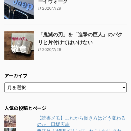
ーイヴォーク
2020/7/29
「鬼滅の刃」を「進撃の巨人」のパク
リと片付けてはいけない
2020/7/29
アーカイブ
人気の投稿とページ
【読書メモ】これから働き方はどう変わる
のか 田坂広志
要注意！WEBビリング たらい回しされ