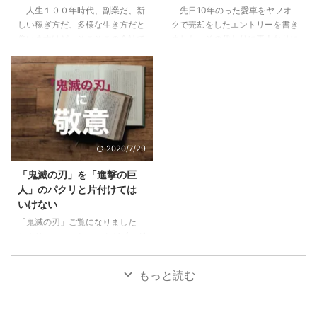
人生１００年時代、副業だ、新
先日10年のった愛車をヤフオ
こと4.1 税制や資産運用の勉強に
さなくていいかも4 pm型のあな
しい稼ぎ方だ、多様な生き方だと
クで売却をしたエントリーを書き
なる。自分で持つのは全然違う。
た、大丈夫。これから楽しめる5
仰いますけど、そこそこの会社で
ました。その代わりに素人なりに
...
すでにPM型のあなたは、リーダ
働けているし、まだこの会社で多
悩んで決めた車に9ヶ月乗ったの
ーとしての次の次元へ6 ご自分の
少は出世をしていきたいじゃない
で感想をお伝えします。 目次1 前
PM型を診断して ...
かと思っている方に、少しでも参
提、僕は車選びの素人です2 車は
考になればと思います。 目次1
出不精な僕をアクティブにしてく
下記に当てはまる場合は出世から
れた3 JeepCompassを選んだ３
遠ざかっている1.1 他の社員より
つの理由3.1 レンジローバーイヴ
研修を受けていない＝あなたの期
ォークよりも大人なお顔3.2 安さ
2020/7/29
待値が下がっている1.2 仕事の内
×嗜好性の合うブランド×SUVと
容が長らく変わらない＝あなたは
しての楽しさ3.3 めっちゃ進化し
「鬼滅の刃」を「進撃の巨
ずっとそれをやっていてくれ1.3
ていた安全性能4 JeepCompass
人」のパクリと片付けては
気にかけてくれる上役、上司がい
のよくなかった点5 ちなみにロー
いけない
ない＝上がるエンジンがない2 そ
ンで買いました 前提、僕は車選
「鬼滅の刃」ご覧になりました
んな自分がこんな傾向に陥ってい
びの素人です 僕 ...
か？リーマンのおっさんがブログ
たらヤバイ3 ...
に書くようになったってことはも
うブームも終盤？いいやこの作品
もっと読む
はそんなことない、作者にとても
敬意を表したく。稚拙ながら僕な
りの刺さりポイントを書いてみま