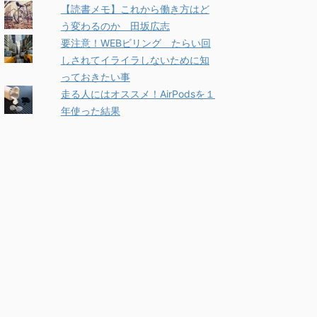
【読書メモ】これから働き方はど
う変わるのか 田坂広志
要注意！WEBビリング たらい回
しされてイライラしないために知
っておきたい事
走る人にはオススメ！AirPodsを１
年使った結果