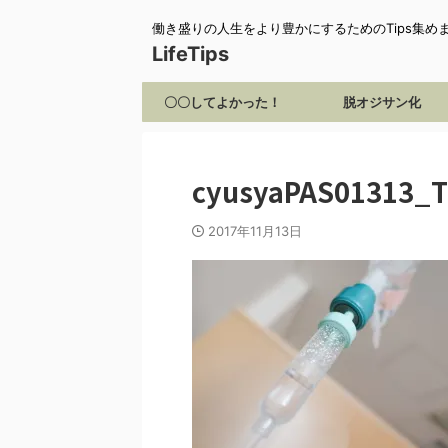
働き盛りの人生をより豊かにするためのTips集め
LifeTips
〇〇してよかった！
脱オジサン化
cyusyaPAS01313_
2017年11月13日