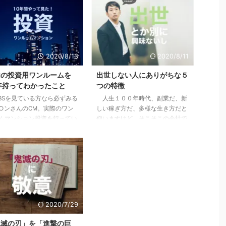
2020/8/13
2020/8/11
内の投資用ワンルームを
出世しない人にありがちな５
年持ってわかったこと
つの特徴
Sを見ている方なら必ずみる
人生１００年時代、副業だ、新
○ンさんのCM。実際のワン
しい稼ぎ方だ、多様な生き方だと
ムマンション投資を行ってい
仰いますけど、そこそこの会社で
も、まだな方にも僕の体験が
働けているし、まだこの会社で多
なりとも参考になればと思い
少は出世をしていきたいじゃない
。 目次1 先日売り先が見つか
かと思っている方に、少しでも参
00万くらい儲かった2 「時間
考になればと思います。 目次1
産に変える投資」という妙味
下記に当てはまる場合は出世から
僕が10年持って手放した３つの
遠ざかっている1.1 他の社員より
3.1 全ては自分には返ってこ
研修を受けていない＝あなたの期
リターン3.2 節税効果という
待値が下がっている1.2 仕事の内
2020/7/29
っとした嘘3.3 リスクは高く
容が長らく変わらない＝あなたは
が、減らすことができにくい
ずっとそれをやっていてくれ1.3
鬼滅の刃」を「進撃の巨