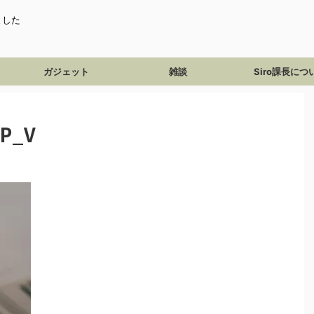
ました
ガジェット
雑談
Siro課長につ
TP_V