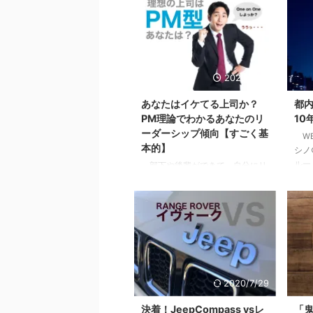
2020/9/10
あなたはイケてる上司か？
都
PM理論でわかるあなたのリ
10
ーダーシップ傾向【すごく基
WB
本的】
シノ
ルー
部下や後輩ができて、自分にリ
る方
ーダーシップはあるのか疑問に思
多少
ったり、不安になったはしていま
ます
せんか？自分はイケてるリーダー
り2
なのか？違うのか？気になってし
を資
まったり。 まずはあなたの行動
3 
特性から現在の特徴を見て見まし
理由
ょう。 目次1 PM理論でわかるあ
ない
なたのリーダーシップ【まずはこ
2020/7/29
ちょ
れだけは知っておこう】2 pM型
ない
のあなたは、自己マン注意報3
決着！JeepCompass vsレ
「