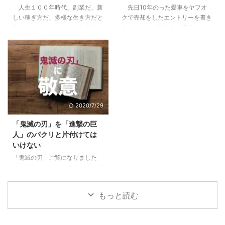
人生１００年時代、副業だ、新
先日10年のった愛車をヤフオ
こと4.1 税制や資産運用の勉強に
さなくていいかも4 pm型のあな
しい稼ぎ方だ、多様な生き方だと
クで売却をしたエントリーを書き
なる。自分で持つのは全然違う。
た、大丈夫。これから楽しめる5
仰いますけど、そこそこの会社で
ました。その代わりに素人なりに
...
すでにPM型のあなたは、リーダ
働けているし、まだこの会社で多
悩んで決めた車に9ヶ月乗ったの
ーとしての次の次元へ6 ご自分の
少は出世をしていきたいじゃない
で感想をお伝えします。 目次1 前
PM型を診断して ...
かと思っている方に、少しでも参
提、僕は車選びの素人です2 車は
考になればと思います。 目次1
出不精な僕をアクティブにしてく
下記に当てはまる場合は出世から
れた3 JeepCompassを選んだ３
遠ざかっている1.1 他の社員より
つの理由3.1 レンジローバーイヴ
研修を受けていない＝あなたの期
ォークよりも大人なお顔3.2 安さ
2020/7/29
待値が下がっている1.2 仕事の内
×嗜好性の合うブランド×SUVと
容が長らく変わらない＝あなたは
しての楽しさ3.3 めっちゃ進化し
「鬼滅の刃」を「進撃の巨
ずっとそれをやっていてくれ1.3
ていた安全性能4 JeepCompass
人」のパクリと片付けては
気にかけてくれる上役、上司がい
のよくなかった点5 ちなみにロー
いけない
ない＝上がるエンジンがない2 そ
ンで買いました 前提、僕は車選
「鬼滅の刃」ご覧になりました
んな自分がこんな傾向に陥ってい
びの素人です 僕 ...
か？リーマンのおっさんがブログ
たらヤバイ3 ...
に書くようになったってことはも
うブームも終盤？いいやこの作品
もっと読む
はそんなことない、作者にとても
敬意を表したく。稚拙ながら僕な
りの刺さりポイントを書いてみま