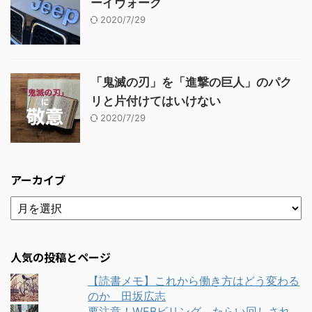
ーイヴォーク
2020/7/29
「鬼滅の刃」を「進撃の巨人」のパク
リと片付けてはいけない
2020/7/29
アーカイブ
人気の投稿とページ
【読書メモ】これから働き方はどう変わる
のか 田坂広志
要注意！WEBビリング たらい回しされ