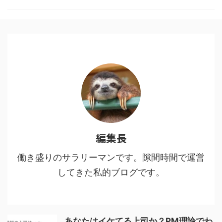
した。 目次1 「鬼滅の刃」と「進
撃の巨人」に共通する点2 魅力
１：多様な人間・鬼の背景に共感
する3 魅力２：人間・人生を見つ
める眼差しの冷静さ、鬼に払う敬
意4 魅力３：鬼VS人間ではなな
く、鬼＝人間からの…5 魅力４：
鬼である人間を切りながらも尊重
し、その先をあり方を強烈に訴え
てくる6 鬼舞辻無惨の ...
編集長
働き盛りのサラリーマンです。隙間時間で運営
してきた私的ブログです。
あなたはイケてる上司か？PM理論でわ