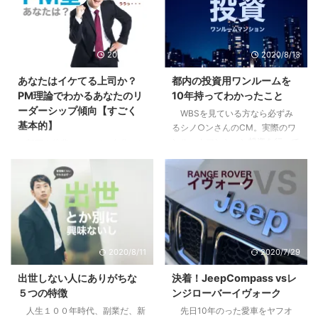
2020/9/10
2020/8/13
あなたはイケてる上司か？
都内の投資用ワンルームを
PM理論でわかるあなたのリ
10年持ってわかったこと
ーダーシップ傾向【すごく
WBSを見ている方なら必ずみ
基本的】
るシノ○ンさんのCM。実際のワ
ンルームマンション投資を行って
部下や後輩ができて、自分にリ
いる方も、まだな方にも僕の体験
ーダーシップはあるのか疑問に思
が多少なりとも参考になればと思
ったり、不安になったはしていま
います。 目次1 先日売り先が見つ
せんか？自分はイケてるリーダー
かり200万くらい儲かった2 「時
なのか？違うのか？気になってし
間を資産に変える投資」という妙
まったり。 まずはあなたの行動
味3 僕が10年持って手放した３つ
特性から現在の特徴を見て見まし
の理由3.1 全ては自分には返って
ょう。 目次1 PM理論でわかるあ
2020/8/11
2020/7/29
こないリターン3.2 節税効果とい
なたのリーダーシップ【まずはこ
うちょっとした嘘3.3 リスクは高
れだけは知っておこう】2 pM型
出世しない人にありがちな
決着！JeepCompass vsレ
くないが、減らすことができにく
のあなたは、自己マン注意報3
５つの特徴
ンジローバーイヴォーク
い4 やってよかったと思う２つの
Pm型のあなたは、無理にPM目指
人生１００年時代、副業だ、新
先日10年のった愛車をヤフオ
こと4.1 税制や資産運用の勉強に
さなくていいかも4 pm型のあな