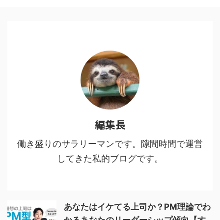
撃の巨人」に共通する点2 魅力
１：多様な人間・鬼の背景に共感
する3 魅力２：人間・人生を見つ
める眼差しの冷静さ、鬼に払う敬
意4 魅力３：鬼VS人間ではなな
く、鬼＝人間からの…5 魅力４：
鬼である人間を切りながらも尊重
し、その先をあり方を強烈に訴え
てくる6 鬼舞辻無惨の ...
編集長
働き盛りのサラリーマンです。隙間時間で運営
してきた私的ブログです。
あなたはイケてる上司か？PM理論でわ
かるあなたのリーダーシップ傾向【す