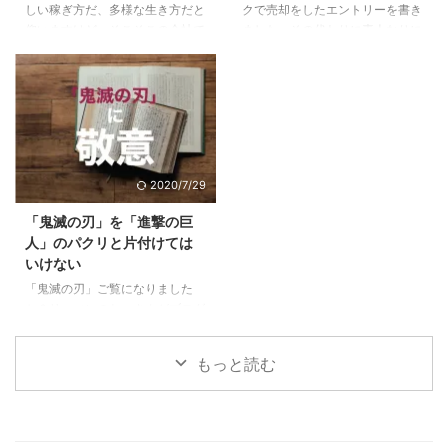
しい稼ぎ方だ、多様な生き方だと
クで売却をしたエントリーを書き
なる。自分で持つのは全然違う。
た、大丈夫。これから楽しめる5
仰いますけど、そこそこの会社で
ました。その代わりに素人なりに
...
すでにPM型のあなたは、リーダ
働けているし、まだこの会社で多
悩んで決めた車に9ヶ月乗ったの
ーとしての次の次元へ6 ご自分の
少は出世をしていきたいじゃない
で感想をお伝えします。 目次1 前
PM型を診断して ...
かと思っている方に、少しでも参
提、僕は車選びの素人です2 車は
考になればと思います。 目次1
出不精な僕をアクティブにしてく
下記に当てはまる場合は出世から
れた3 JeepCompassを選んだ３
遠ざかっている1.1 他の社員より
つの理由3.1 レンジローバーイヴ
研修を受けていない＝あなたの期
ォークよりも大人なお顔3.2 安さ
2020/7/29
待値が下がっている1.2 仕事の内
×嗜好性の合うブランド×SUVと
容が長らく変わらない＝あなたは
しての楽しさ3.3 めっちゃ進化し
「鬼滅の刃」を「進撃の巨
ずっとそれをやっていてくれ1.3
ていた安全性能4 JeepCompass
人」のパクリと片付けては
気にかけてくれる上役、上司がい
のよくなかった点5 ちなみにロー
いけない
ない＝上がるエンジンがない2 そ
ンで買いました 前提、僕は車選
「鬼滅の刃」ご覧になりました
んな自分がこんな傾向に陥ってい
びの素人です 僕 ...
か？リーマンのおっさんがブログ
たらヤバイ3 ...
に書くようになったってことはも
うブームも終盤？いいやこの作品
もっと読む
はそんなことない、作者にとても
敬意を表したく。稚拙ながら僕な
りの刺さりポイントを書いてみま
した。 目次1 「鬼滅の刃」と「進