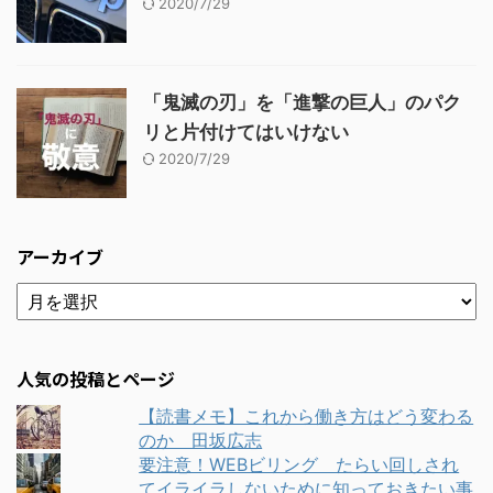
2020/7/29
「鬼滅の刃」を「進撃の巨人」のパク
リと片付けてはいけない
2020/7/29
アーカイブ
人気の投稿とページ
【読書メモ】これから働き方はどう変わる
のか 田坂広志
要注意！WEBビリング たらい回しされ
てイライラしないために知っておきたい事