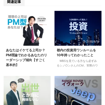
関連記事
2020/9/10
2020/8/13
あなたはイケてる上司か？
都内の投資用ワンルームを
PM理論でわかるあなたのリ
10年持ってわかったこと
ーダーシップ傾向【すごく
WBSを見ている方なら必ずみ
基本的】
るシノ○ンさんのCM。実際のワ
ンルームマンション投資を行って
部下や後輩ができて、自分にリ
いる方も、まだな方にも僕の体験
ーダーシップはあるのか疑問に思
が多少なりとも参考になればと思
ったり、不安になったはしていま
います。 目次1 先日売り先が見つ
せんか？自分はイケてるリーダー
かり200万くらい儲かった2 「時
なのか？違うのか？気になってし
間を資産に変える投資」という妙
まったり。 まずはあなたの行動
味3 僕が10年持って手放した３つ
特性から現在の特徴を見て見まし
の理由3.1 全ては自分には返って
ょう。 目次1 PM理論でわかるあ