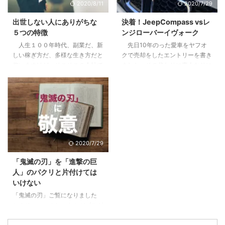
2020/8/11
2020/7/29
こないリターン3.2 節税効果とい
なたのリーダーシップ【まずはこ
うちょっとした嘘3.3 リスクは高
れだけは知っておこう】2 pM型
出世しない人にありがちな
決着！JeepCompass vsレ
くないが、減らすことができにく
のあなたは、自己マン注意報3
５つの特徴
ンジローバーイヴォーク
い4 やってよかったと思う２つの
Pm型のあなたは、無理にPM目指
人生１００年時代、副業だ、新
先日10年のった愛車をヤフオ
こと4.1 税制や資産運用の勉強に
さなくていいかも4 pm型のあな
しい稼ぎ方だ、多様な生き方だと
クで売却をしたエントリーを書き
なる。自分で持つのは全然違う。
た、大丈夫。これから楽しめる5
仰いますけど、そこそこの会社で
ました。その代わりに素人なりに
...
すでにPM型のあなたは、リーダ
働けているし、まだこの会社で多
悩んで決めた車に9ヶ月乗ったの
ーとしての次の次元へ6 ご自分の
少は出世をしていきたいじゃない
で感想をお伝えします。 目次1 前
PM型を診断して ...
かと思っている方に、少しでも参
提、僕は車選びの素人です2 車は
考になればと思います。 目次1
出不精な僕をアクティブにしてく
下記に当てはまる場合は出世から
れた3 JeepCompassを選んだ３
遠ざかっている1.1 他の社員より
つの理由3.1 レンジローバーイヴ
研修を受けていない＝あなたの期
ォークよりも大人なお顔3.2 安さ
2020/7/29
待値が下がっている1.2 仕事の内
×嗜好性の合うブランド×SUVと
容が長らく変わらない＝あなたは
しての楽しさ3.3 めっちゃ進化し
「鬼滅の刃」を「進撃の巨
ずっとそれをやっていてくれ1.3
ていた安全性能4 JeepCompass
人」のパクリと片付けては
気にかけてくれる上役、上司がい
のよくなかった点5 ちなみにロー
いけない
ない＝上がるエンジンがない2 そ
ンで買いました 前提、僕は車選
「鬼滅の刃」ご覧になりました
んな自分がこんな傾向に陥ってい
びの素人です 僕 ...
か？リーマンのおっさんがブログ
たらヤバイ3 ...
に書くようになったってことはも