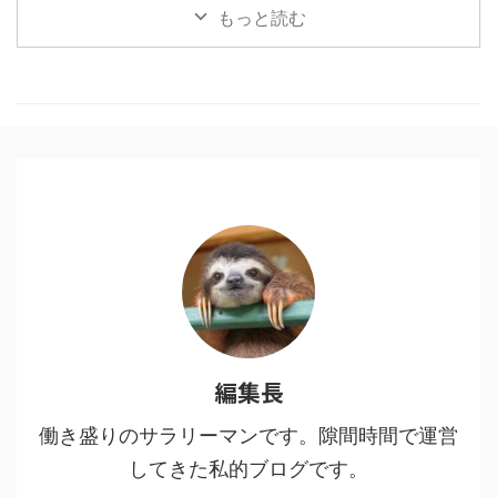
うブームも終盤？いいやこの作品
もっと読む
はそんなことない、作者にとても
敬意を表したく。稚拙ながら僕な
りの刺さりポイントを書いてみま
した。 目次1 「鬼滅の刃」と「進
撃の巨人」に共通する点2 魅力
１：多様な人間・鬼の背景に共感
する3 魅力２：人間・人生を見つ
める眼差しの冷静さ、鬼に払う敬
意4 魅力３：鬼VS人間ではなな
く、鬼＝人間からの…5 魅力４：
鬼である人間を切りながらも尊重
し、その先をあり方を強烈に訴え
てくる6 鬼舞辻無惨の ...
編集長
働き盛りのサラリーマンです。隙間時間で運営
してきた私的ブログです。