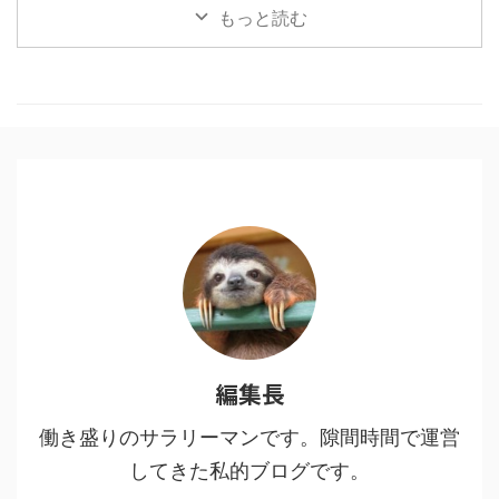
うブームも終盤？いいやこの作品
もっと読む
はそんなことない、作者にとても
敬意を表したく。稚拙ながら僕な
りの刺さりポイントを書いてみま
した。 目次1 「鬼滅の刃」と「進
撃の巨人」に共通する点2 魅力
１：多様な人間・鬼の背景に共感
する3 魅力２：人間・人生を見つ
める眼差しの冷静さ、鬼に払う敬
意4 魅力３：鬼VS人間ではなな
く、鬼＝人間からの…5 魅力４：
鬼である人間を切りながらも尊重
し、その先をあり方を強烈に訴え
てくる6 鬼舞辻無惨の ...
編集長
働き盛りのサラリーマンです。隙間時間で運営
してきた私的ブログです。