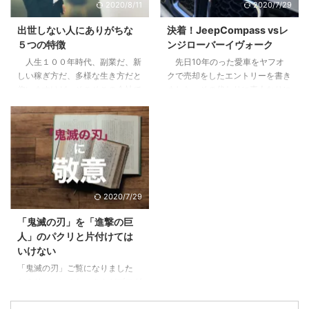
2020/8/11
2020/7/29
こないリターン3.2 節税効果とい
なたのリーダーシップ【まずはこ
うちょっとした嘘3.3 リスクは高
れだけは知っておこう】2 pM型
出世しない人にありがちな
決着！JeepCompass vsレ
くないが、減らすことができにく
のあなたは、自己マン注意報3
５つの特徴
ンジローバーイヴォーク
い4 やってよかったと思う２つの
Pm型のあなたは、無理にPM目指
人生１００年時代、副業だ、新
先日10年のった愛車をヤフオ
こと4.1 税制や資産運用の勉強に
さなくていいかも4 pm型のあな
しい稼ぎ方だ、多様な生き方だと
クで売却をしたエントリーを書き
なる。自分で持つのは全然違う。
た、大丈夫。これから楽しめる5
仰いますけど、そこそこの会社で
ました。その代わりに素人なりに
...
すでにPM型のあなたは、リーダ
働けているし、まだこの会社で多
悩んで決めた車に9ヶ月乗ったの
ーとしての次の次元へ6 ご自分の
少は出世をしていきたいじゃない
で感想をお伝えします。 目次1 前
PM型を診断して ...
かと思っている方に、少しでも参
提、僕は車選びの素人です2 車は
考になればと思います。 目次1
出不精な僕をアクティブにしてく
下記に当てはまる場合は出世から
れた3 JeepCompassを選んだ３
遠ざかっている1.1 他の社員より
つの理由3.1 レンジローバーイヴ
研修を受けていない＝あなたの期
ォークよりも大人なお顔3.2 安さ
2020/7/29
待値が下がっている1.2 仕事の内
×嗜好性の合うブランド×SUVと
容が長らく変わらない＝あなたは
しての楽しさ3.3 めっちゃ進化し
「鬼滅の刃」を「進撃の巨
ずっとそれをやっていてくれ1.3
ていた安全性能4 JeepCompass
人」のパクリと片付けては
気にかけてくれる上役、上司がい
のよくなかった点5 ちなみにロー
いけない
ない＝上がるエンジンがない2 そ
ンで買いました 前提、僕は車選
「鬼滅の刃」ご覧になりました
んな自分がこんな傾向に陥ってい
びの素人です 僕 ...
か？リーマンのおっさんがブログ
たらヤバイ3 ...
に書くようになったってことはも