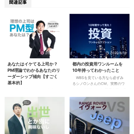
関連記事
2020/9/10
2020/8/13
あなたはイケてる上司か？
都内の投資用ワンルームを
PM理論でわかるあなたのリ
10年持ってわかったこと
ーダーシップ傾向【すごく
WBSを見ている方なら必ずみ
基本的】
るシノ○ンさんのCM。実際のワ
ンルームマンション投資を行って
部下や後輩ができて、自分にリ
いる方も、まだな方にも僕の体験
ーダーシップはあるのか疑問に思
が多少なりとも参考になればと思
ったり、不安になったはしていま
います。 目次1 先日売り先が見つ
せんか？自分はイケてるリーダー
かり200万くらい儲かった2 「時
なのか？違うのか？気になってし
間を資産に変える投資」という妙
まったり。 まずはあなたの行動
味3 僕が10年持って手放した３つ
特性から現在の特徴を見て見まし
の理由3.1 全ては自分には返って
ょう。 目次1 PM理論でわかるあ