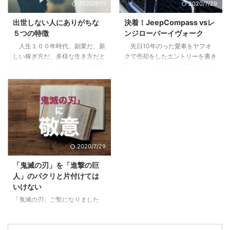
2020/8/11
2020/7/29
こないリターン3.2 節税効果とい
なたのリーダーシップ【まずはこ
うちょっとした嘘3.3 リスクは高
れだけは知っておこう】2 pM型
出世しない人にありがちな
決着！JeepCompass vsレ
くないが、減らすことができにく
のあなたは、自己マン注意報3
５つの特徴
ンジローバーイヴォーク
い4 やってよかったと思う２つの
Pm型のあなたは、無理にPM目指
人生１００年時代、副業だ、新
先日10年のった愛車をヤフオ
こと4.1 税制や資産運用の勉強に
さなくていいかも4 pm型のあな
しい稼ぎ方だ、多様な生き方だと
クで売却をしたエントリーを書き
なる。自分で持つのは全然違う。
た、大丈夫。これから楽しめる5
仰いますけど、そこそこの会社で
ました。その代わりに素人なりに
...
すでにPM型のあなたは、リーダ
働けているし、まだこの会社で多
悩んで決めた車に9ヶ月乗ったの
ーとしての次の次元へ6 ご自分の
少は出世をしていきたいじゃない
で感想をお伝えします。 目次1 前
PM型を診断して ...
かと思っている方に、少しでも参
提、僕は車選びの素人です2 車は
考になればと思います。 目次1
出不精な僕をアクティブにしてく
下記に当てはまる場合は出世から
れた3 JeepCompassを選んだ３
遠ざかっている1.1 他の社員より
つの理由3.1 レンジローバーイヴ
研修を受けていない＝あなたの期
ォークよりも大人なお顔3.2 安さ
2020/7/29
待値が下がっている1.2 仕事の内
×嗜好性の合うブランド×SUVと
容が長らく変わらない＝あなたは
しての楽しさ3.3 めっちゃ進化し
「鬼滅の刃」を「進撃の巨
ずっとそれをやっていてくれ1.3
ていた安全性能4 JeepCompass
人」のパクリと片付けては
気にかけてくれる上役、上司がい
のよくなかった点5 ちなみにロー
いけない
ない＝上がるエンジンがない2 そ
ンで買いました 前提、僕は車選
「鬼滅の刃」ご覧になりました
んな自分がこんな傾向に陥ってい
びの素人です 僕 ...
か？リーマンのおっさんがブログ
たらヤバイ3 ...
に書くようになったってことはも