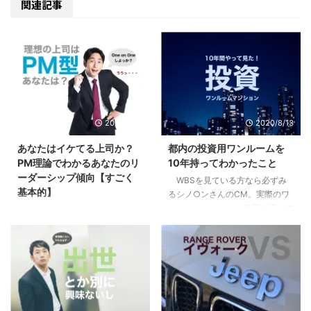
関連記事
2020/9/10
2020/8/13
あなたはイケてる上司か？
都内の投資用ワンルームを
PM理論でわかるあなたのリ
10年持ってわかったこと
ーダーシップ傾向【すごく
WBSを見ている方なら必ずみ
基本的】
るシノ○ンさんのCM。実際のワ
ンルームマンション投資を行って
部下や後輩ができて、自分にリ
いる方も、まだな方にも僕の体験
ーダーシップはあるのか疑問に思
が多少なりとも参考になればと思
ったり、不安になったはしていま
います。 目次1 先日売り先が見つ
せんか？自分はイケてるリーダー
かり200万くらい儲かった2 「時
なのか？違うのか？気になってし
間を資産に変える投資」という妙
まったり。 まずはあなたの行動
味3 僕が10年持って手放した３つ
特性から現在の特徴を見て見まし
の理由3.1 全ては自分には返って
ょう。 目次1 PM理論でわかるあ