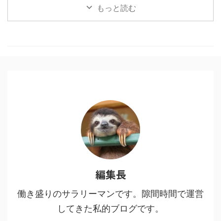
うブームも終盤？いいやこの作品
もっと読む
はそんなことない、作者にとても
敬意を表したく。稚拙ながら僕な
りの刺さりポイントを書いてみま
した。 目次1 「鬼滅の刃」と「進
撃の巨人」に共通する点2 魅力
１：多様な人間・鬼の背景に共感
する3 魅力２：人間・人生を見つ
める眼差しの冷静さ、鬼に払う敬
意4 魅力３：鬼VS人間ではなな
く、鬼＝人間からの…5 魅力４：
鬼である人間を切りながらも尊重
し、その先をあり方を強烈に訴え
てくる6 鬼舞辻無惨の ...
編集長
働き盛りのサラリーマンです。隙間時間で運営
してきた私的ブログです。