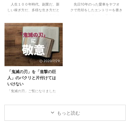
人生１００年時代、副業だ、新
先日10年のった愛車をヤフオ
こと4.1 税制や資産運用の勉強に
さなくていいかも4 pm型のあな
しい稼ぎ方だ、多様な生き方だと
クで売却をしたエントリーを書き
なる。自分で持つのは全然違う。
た、大丈夫。これから楽しめる5
仰いますけど、そこそこの会社で
ました。その代わりに素人なりに
...
すでにPM型のあなたは、リーダ
働けているし、まだこの会社で多
悩んで決めた車に9ヶ月乗ったの
ーとしての次の次元へ6 ご自分の
少は出世をしていきたいじゃない
で感想をお伝えします。 目次1 前
PM型を診断して ...
かと思っている方に、少しでも参
提、僕は車選びの素人です2 車は
考になればと思います。 目次1
出不精な僕をアクティブにしてく
下記に当てはまる場合は出世から
れた3 JeepCompassを選んだ３
遠ざかっている1.1 他の社員より
つの理由3.1 レンジローバーイヴ
研修を受けていない＝あなたの期
ォークよりも大人なお顔3.2 安さ
2020/7/29
待値が下がっている1.2 仕事の内
×嗜好性の合うブランド×SUVと
容が長らく変わらない＝あなたは
しての楽しさ3.3 めっちゃ進化し
「鬼滅の刃」を「進撃の巨
ずっとそれをやっていてくれ1.3
ていた安全性能4 JeepCompass
人」のパクリと片付けては
気にかけてくれる上役、上司がい
のよくなかった点5 ちなみにロー
いけない
ない＝上がるエンジンがない2 そ
ンで買いました 前提、僕は車選
「鬼滅の刃」ご覧になりました
んな自分がこんな傾向に陥ってい
びの素人です 僕 ...
か？リーマンのおっさんがブログ
たらヤバイ3 ...
に書くようになったってことはも
うブームも終盤？いいやこの作品
もっと読む
はそんなことない、作者にとても
敬意を表したく。稚拙ながら僕な
りの刺さりポイントを書いてみま