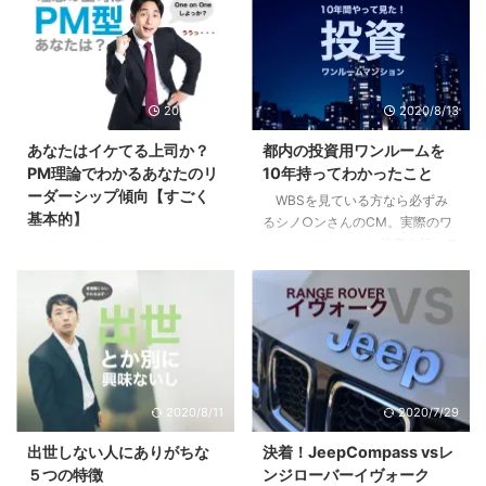
2020/9/10
2020/8/13
あなたはイケてる上司か？
都内の投資用ワンルームを
PM理論でわかるあなたのリ
10年持ってわかったこと
ーダーシップ傾向【すごく
WBSを見ている方なら必ずみ
基本的】
るシノ○ンさんのCM。実際のワ
ンルームマンション投資を行って
部下や後輩ができて、自分にリ
いる方も、まだな方にも僕の体験
ーダーシップはあるのか疑問に思
が多少なりとも参考になればと思
ったり、不安になったはしていま
います。 目次1 先日売り先が見つ
せんか？自分はイケてるリーダー
かり200万くらい儲かった2 「時
なのか？違うのか？気になってし
間を資産に変える投資」という妙
まったり。 まずはあなたの行動
味3 僕が10年持って手放した３つ
特性から現在の特徴を見て見まし
の理由3.1 全ては自分には返って
ょう。 目次1 PM理論でわかるあ
2020/8/11
2020/7/29
こないリターン3.2 節税効果とい
なたのリーダーシップ【まずはこ
うちょっとした嘘3.3 リスクは高
れだけは知っておこう】2 pM型
出世しない人にありがちな
決着！JeepCompass vsレ
くないが、減らすことができにく
のあなたは、自己マン注意報3
５つの特徴
ンジローバーイヴォーク
い4 やってよかったと思う２つの
Pm型のあなたは、無理にPM目指