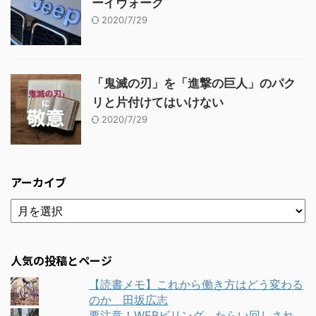
ーイヴォーク
2020/7/29
「鬼滅の刃」を「進撃の巨人」のパク
リと片付けてはいけない
2020/7/29
アーカイブ
人気の投稿とページ
【読書メモ】これから働き方はどう変わる
のか 田坂広志
要注意！WEBビリング たらい回しされ