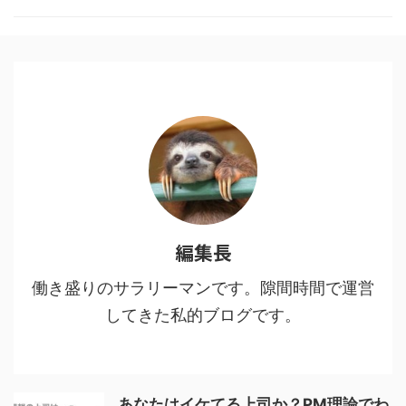
した。 目次1 「鬼滅の刃」と「進
撃の巨人」に共通する点2 魅力
１：多様な人間・鬼の背景に共感
する3 魅力２：人間・人生を見つ
める眼差しの冷静さ、鬼に払う敬
意4 魅力３：鬼VS人間ではなな
く、鬼＝人間からの…5 魅力４：
鬼である人間を切りながらも尊重
し、その先をあり方を強烈に訴え
てくる6 鬼舞辻無惨の ...
編集長
働き盛りのサラリーマンです。隙間時間で運営
してきた私的ブログです。
あなたはイケてる上司か？PM理論でわ