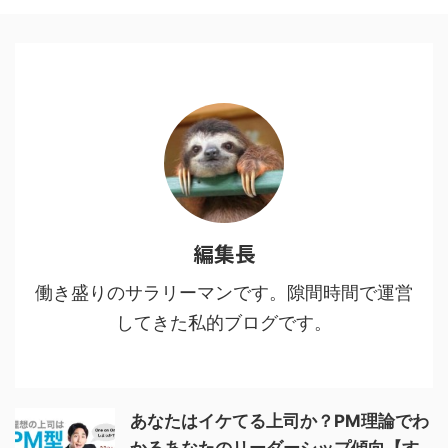
撃の巨人」に共通する点2 魅力
１：多様な人間・鬼の背景に共感
する3 魅力２：人間・人生を見つ
める眼差しの冷静さ、鬼に払う敬
意4 魅力３：鬼VS人間ではなな
く、鬼＝人間からの…5 魅力４：
鬼である人間を切りながらも尊重
し、その先をあり方を強烈に訴え
てくる6 鬼舞辻無惨の ...
編集長
働き盛りのサラリーマンです。隙間時間で運営
してきた私的ブログです。
あなたはイケてる上司か？PM理論でわ
かるあなたのリーダーシップ傾向【す