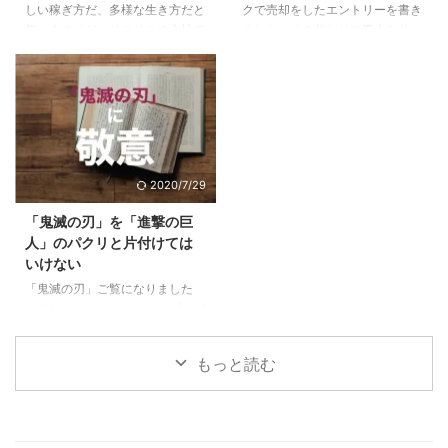
しい稼ぎ方だ、多様な生き方だと
クで売却をしたエントリーを書き
なる。自分で持つのは全然違う。
た、大丈夫。これから楽しめる5
仰いますけど、そこそこの会社で
ました。その代わりに素人なりに
...
すでにPM型のあなたは、リーダ
働けているし、まだこの会社で多
悩んで決めた車に9ヶ月乗ったの
ーとしての次の次元へ6 ご自分の
少は出世をしていきたいじゃない
で感想をお伝えします。 目次1 前
PM型を診断して ...
かと思っている方に、少しでも参
提、僕は車選びの素人です2 車は
考になればと思います。 目次1
出不精な僕をアクティブにしてく
下記に当てはまる場合は出世から
れた3 JeepCompassを選んだ３
遠ざかっている1.1 他の社員より
つの理由3.1 レンジローバーイヴ
研修を受けていない＝あなたの期
ォークよりも大人なお顔3.2 安さ
2020/7/29
待値が下がっている1.2 仕事の内
×嗜好性の合うブランド×SUVと
容が長らく変わらない＝あなたは
しての楽しさ3.3 めっちゃ進化し
「鬼滅の刃」を「進撃の巨
ずっとそれをやっていてくれ1.3
ていた安全性能4 JeepCompass
人」のパクリと片付けては
気にかけてくれる上役、上司がい
のよくなかった点5 ちなみにロー
いけない
ない＝上がるエンジンがない2 そ
ンで買いました 前提、僕は車選
「鬼滅の刃」ご覧になりました
んな自分がこんな傾向に陥ってい
びの素人です 僕 ...
か？リーマンのおっさんがブログ
たらヤバイ3 ...
に書くようになったってことはも
うブームも終盤？いいやこの作品
もっと読む
はそんなことない、作者にとても
敬意を表したく。稚拙ながら僕な
りの刺さりポイントを書いてみま
した。 目次1 「鬼滅の刃」と「進