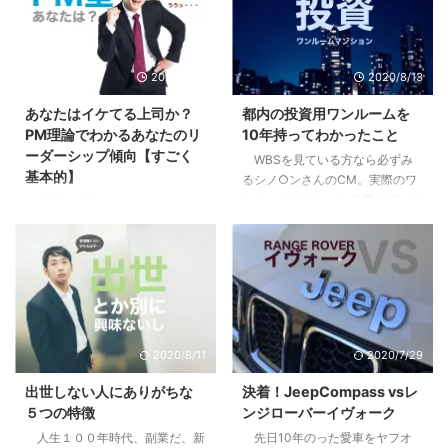
2020/9/10
2020/8/13
あなたはイケてる上司か？
都内の投資用ワンルームを
PM理論でわかるあなたのリ
10年持ってわかったこと
ーダーシップ傾向【すごく
WBSを見ている方なら必ずみ
基本的】
るシノ○ンさんのCM。実際のワ
ンルームマンション投資を行って
部下や後輩ができて、自分にリ
いる方も、まだな方にも僕の体験
ーダーシップはあるのか疑問に思
が多少なりとも参考になればと思
ったり、不安になったはしていま
います。 目次1 先日売り先が見つ
せんか？自分はイケてるリーダー
かり200万くらい儲かった2 「時
なのか？違うのか？気になってし
間を資産に変える投資」という妙
まったり。 まずはあなたの行動
味3 僕が10年持って手放した３つ
特性から現在の特徴を見て見まし
の理由3.1 全ては自分には返って
ょう。 目次1 PM理論でわかるあ
2020/8/11
2020/7/29
こないリターン3.2 節税効果とい
なたのリーダーシップ【まずはこ
うちょっとした嘘3.3 リスクは高
れだけは知っておこう】2 pM型
出世しない人にありがちな
決着！JeepCompass vsレ
くないが、減らすことができにく
のあなたは、自己マン注意報3
５つの特徴
ンジローバーイヴォーク
い4 やってよかったと思う２つの
Pm型のあなたは、無理にPM目指
人生１００年時代、副業だ、新
先日10年のった愛車をヤフオ
こと4.1 税制や資産運用の勉強に
さなくていいかも4 pm型のあな