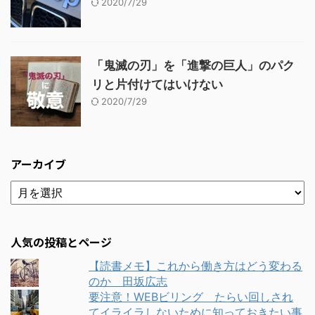
2020/7/29
「鬼滅の刃」を「進撃の巨人」のパク
リと片付けてはいけない
2020/7/29
アーカイブ
人気の投稿とページ
【読書メモ】これから働き方はどう変わる
のか 田坂広志
要注意！WEBビリング たらい回しされ
てイライラしないために知っておきたい事