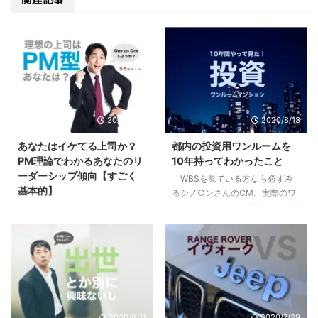
2020/9/10
2020/8/13
あなたはイケてる上司か？
都内の投資用ワンルームを
PM理論でわかるあなたのリ
10年持ってわかったこと
ーダーシップ傾向【すごく
WBSを見ている方なら必ずみ
基本的】
るシノ○ンさんのCM。実際のワ
ンルームマンション投資を行って
部下や後輩ができて、自分にリ
いる方も、まだな方にも僕の体験
ーダーシップはあるのか疑問に思
が多少なりとも参考になればと思
ったり、不安になったはしていま
います。 目次1 先日売り先が見つ
せんか？自分はイケてるリーダー
かり200万くらい儲かった2 「時
なのか？違うのか？気になってし
間を資産に変える投資」という妙
まったり。 まずはあなたの行動
味3 僕が10年持って手放した３つ
特性から現在の特徴を見て見まし
の理由3.1 全ては自分には返って
ょう。 目次1 PM理論でわかるあ
2020/8/11
2020/7/29