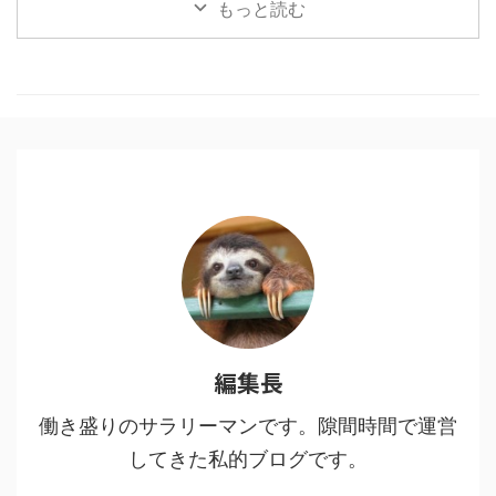
もっと読む
はそんなことない、作者にとても
敬意を表したく。稚拙ながら僕な
りの刺さりポイントを書いてみま
した。 目次1 「鬼滅の刃」と「進
撃の巨人」に共通する点2 魅力
１：多様な人間・鬼の背景に共感
する3 魅力２：人間・人生を見つ
める眼差しの冷静さ、鬼に払う敬
意4 魅力３：鬼VS人間ではなな
く、鬼＝人間からの…5 魅力４：
鬼である人間を切りながらも尊重
し、その先をあり方を強烈に訴え
てくる6 鬼舞辻無惨の ...
編集長
働き盛りのサラリーマンです。隙間時間で運営
してきた私的ブログです。