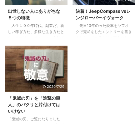
こないリターン3.2 節税効果とい
なたのリーダーシップ【まずはこ
うちょっとした嘘3.3 リスクは高
れだけは知っておこう】2 pM型
出世しない人にありがちな
決着！JeepCompass vsレ
くないが、減らすことができにく
のあなたは、自己マン注意報3
５つの特徴
ンジローバーイヴォーク
い4 やってよかったと思う２つの
Pm型のあなたは、無理にPM目指
人生１００年時代、副業だ、新
先日10年のった愛車をヤフオ
こと4.1 税制や資産運用の勉強に
さなくていいかも4 pm型のあな
しい稼ぎ方だ、多様な生き方だと
クで売却をしたエントリーを書き
なる。自分で持つのは全然違う。
た、大丈夫。これから楽しめる5
仰いますけど、そこそこの会社で
ました。その代わりに素人なりに
...
すでにPM型のあなたは、リーダ
働けているし、まだこの会社で多
悩んで決めた車に9ヶ月乗ったの
ーとしての次の次元へ6 ご自分の
少は出世をしていきたいじゃない
で感想をお伝えします。 目次1 前
PM型を診断して ...
かと思っている方に、少しでも参
提、僕は車選びの素人です2 車は
考になればと思います。 目次1
出不精な僕をアクティブにしてく
下記に当てはまる場合は出世から
れた3 JeepCompassを選んだ３
遠ざかっている1.1 他の社員より
つの理由3.1 レンジローバーイヴ
研修を受けていない＝あなたの期
ォークよりも大人なお顔3.2 安さ
2020/7/29
待値が下がっている1.2 仕事の内
×嗜好性の合うブランド×SUVと
容が長らく変わらない＝あなたは
しての楽しさ3.3 めっちゃ進化し
「鬼滅の刃」を「進撃の巨
ずっとそれをやっていてくれ1.3
ていた安全性能4 JeepCompass
人」のパクリと片付けては
気にかけてくれる上役、上司がい
のよくなかった点5 ちなみにロー
いけない
ない＝上がるエンジンがない2 そ
ンで買いました 前提、僕は車選
「鬼滅の刃」ご覧になりました
んな自分がこんな傾向に陥ってい
びの素人です 僕 ...
か？リーマンのおっさんがブログ
たらヤバイ3 ...
に書くようになったってことはも
うブームも終盤？いいやこの作品