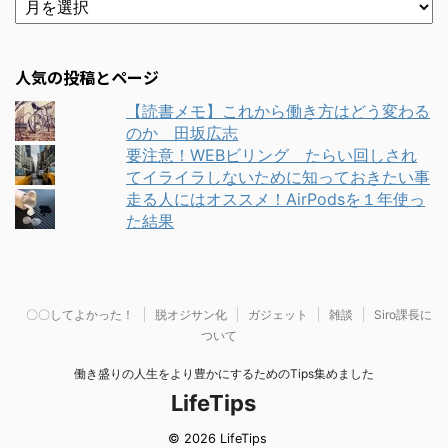
人気の投稿とページ
【読書メモ】これから働き方はどう変わる
のか 田坂広志
要注意！WEBビリング たらい回しされ
てイライラしないために知っておきたい事
走る人にはオススメ！AirPodsを１年使っ
た結果
〇〇してよかった！
脱オジサン化
ガジェット
雑談
Siro課長に
ついて
働き盛りの人生をより豊かにするためのTips集めました
LifeTips
© 2026 LifeTips