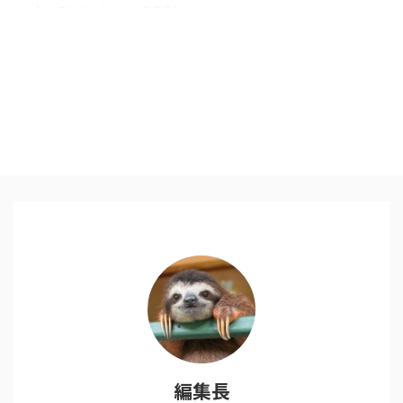
に入ってしまいませんか？自分は
完全にそうなのですが、今日は孤
独のグルメの五郎さんを見習って
みたところ、とてもいいお昼ご飯
になったので共有です。 場所は
藤沢。駅前はチェーン店が「ここ
でいいじゃないか」と誘ってきま
す お腹空いてる時って、結構何
でも美味しいんで、ついいつもと
同じようなところに入ってしまい
ます。男性なら特にそうではない
でしょうか。マクドナルドに吉野
家、立ち食いそばに390円ラーメ
ン、そして王将と次々誘惑の看板
が飛び込んできます。 今日は ...
編集長