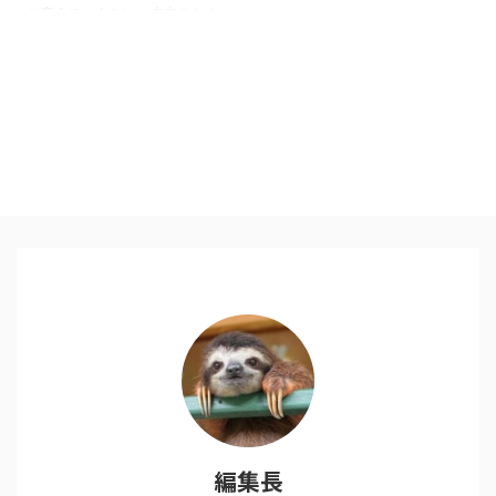
に変えていくのか。 未来のため
に、教育の大切さは誰もが感じる
ところ そこに挑戦し、形にする
人がいることを知りました。 未
来のリーダーを育てる学校を建て
る ・代表の小林りん氏がフィリ
ピンで格差の現実を目の当たりに
し、格差を埋めるために必要だ
と、未来のリーダーを育てるため
に 2014年夏に開校した学校 リ
ーマンショック直撃 ・リーマン
ショックのあおりで計画が頓挫す
るも、資金集めを一からやり直
し、１４億の寄付集めに小林氏が
奔走し設立に至った学校（日本の
...
編集長