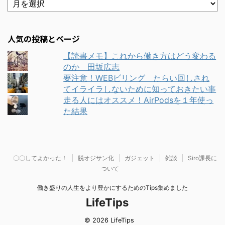
人気の投稿とページ
【読書メモ】これから働き方はどう変わる
のか 田坂広志
要注意！WEBビリング たらい回しされ
てイライラしないために知っておきたい事
走る人にはオススメ！AirPodsを１年使っ
た結果
〇〇してよかった！
脱オジサン化
ガジェット
雑談
Siro課長に
ついて
働き盛りの人生をより豊かにするためのTips集めました
LifeTips
© 2026 LifeTips