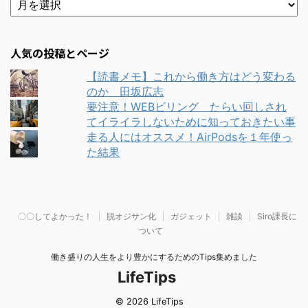
人気の投稿とページ
【読書メモ】これから働き方はどう変わる
のか 田坂広志
要注意！WEBビリング たらい回しされ
てイライラしないために知っておきたい事
走る人にはオススメ！AirPodsを１年使っ
た結果
〇〇してよかった！
脱オジサン化
ガジェット
雑談
Siro課長に
ついて
働き盛りの人生をより豊かにするためのTips集めました
LifeTips
© 2026 LifeTips