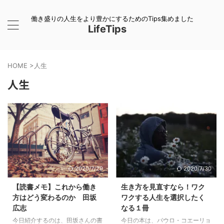
働き盛りの人生をより豊かにするためのTips集めました
LifeTips
HOME
>
人生
人生
2020/7/29
2020/7/30
【読書メモ】これから働き
生き方を見直すなら！ワク
方はどう変わるのか 田坂
ワクする人生を選択したく
広志
なる１冊
今日紹介するのは、田坂さんの書
今日の本は、パウロ・コエーリョ