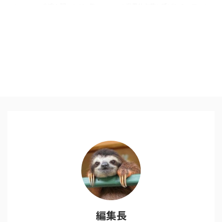
の一つ。 公演も聞いたが、胸に
の世界的名著と呼ばれる アルケ
刺さる言葉が多い。自分が気にな
ミスト〜夢を旅した少年〜 自分
ったところを抜粋。 イチローの
の人生はこれでよいのだろう
一言 「あのピッチャーは、自分
か・・・と思うことは少なからず
の可能性を引き出してくれるピッ
誰にでもあるのではないでしょう
チャーです。だから、自分もあの
か。 何に生きるのか。どこに向
ピッチャーの可能性を引き出せる
かっていくのか。 その人生とい
バッターになりたいですね」 普
う大きなテーマについて、一人の
通なら「苦手」と呼びたくなる相
少年の物語をとおして、様々な教
手も、自分のプロフェッショナル
訓を教えてくれる一冊です。 自
としての可能性を引き出してくれ
分の心に向き合うことの重要性
る素晴らしい相手。打撃の能力が
ステーブ・ジョブズ氏も毎日座
磨かれていくことそのものが、大
禅を行っていたというのは有名な
きな喜びであり大切な報酬。 仕
話ですが、本当にこころから望む
事のプロフェッショナルは仕事を
「行きたい道」は既に心の中にあ
通じて「能力」が磨かれることそ
り、それに気づくために心と向き
...
...
編集長