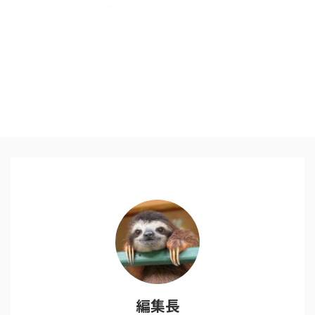
今日は、中谷巌さんの『資本主義
はなぜ自壊したのか 〜「日本」
再生への提言』の読書メモ 小渕
内閣の「経済戦略会議」の議長代
理までつとめた人物が間違いを認
め懺悔している珍しい本です。
政策を立案する中枢にいた立場と
して、現在の金融不安、格差社
会、環境破壊をもたらしている事
に対して自分たちが押し進めてき
た政策の問題点を指摘していま
す。 ①なぜ金融経済の不安定を
招いたか ②なぜ格差社会はさら
に進行しているのか ③なぜ引き
続き環境破壊は続くのか それ
は、グローバルキャピタリズムに
より人・モノ・金が小さくなった
世界を ...
編集長