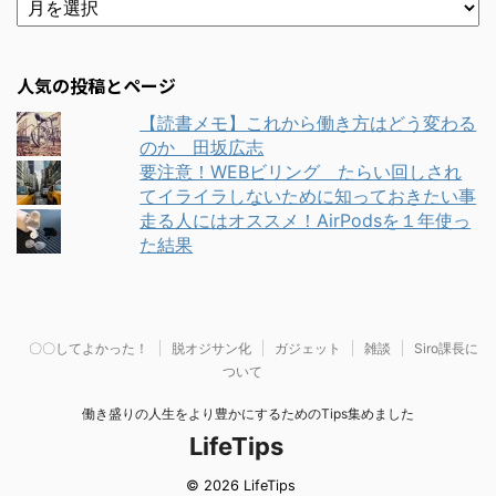
人気の投稿とページ
【読書メモ】これから働き方はどう変わる
のか 田坂広志
要注意！WEBビリング たらい回しされ
てイライラしないために知っておきたい事
走る人にはオススメ！AirPodsを１年使っ
た結果
〇〇してよかった！
脱オジサン化
ガジェット
雑談
Siro課長に
ついて
働き盛りの人生をより豊かにするためのTips集めました
LifeTips
© 2026 LifeTips