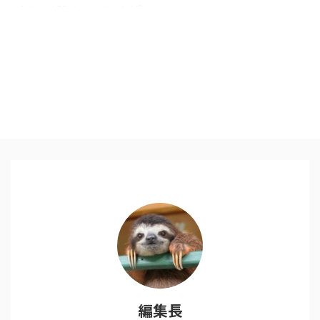
うもの、LTEがつながりやすく高
速で、とても快適なのですが、
その高速回線をテザリングでPC
につなぐ設定が、いつも「めんど
くさいな」と思っていました。
が、その懸念が吹き飛ぶ事実を知
り、MacBookProRetinaと
iPhoneで とても簡単に外でのnet
環境を楽しめるようになったので
共有したいと思います。 実は、
いままでテザリングするために、
下記のような設定をしていまし
た。 [設定]→[インターネット共
有]→インターネット共有画面が
表示された事を ...
編集長