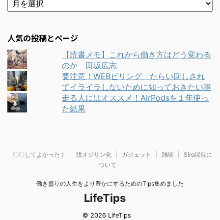
人気の投稿とページ
【読書メモ】これから働き方はどう変わる
のか 田坂広志
要注意！WEBビリング たらい回しされ
てイライラしないために知っておきたい事
走る人にはオススメ！AirPodsを１年使っ
た結果
〇〇してよかった！
脱オジサン化
ガジェット
雑談
Siro課長に
ついて
働き盛りの人生をより豊かにするためのTips集めました
LifeTips
© 2026 LifeTips