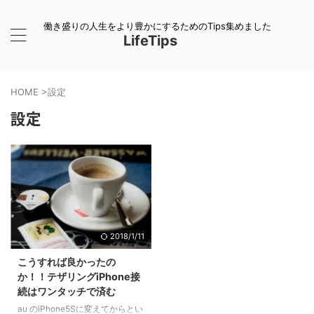
働き盛りの人生をより豊かにするためのTips集めました
LifeTips
HOME
>
設定
設定
2018/1/11
こうすれば良かったの
か！！テザリングiPhone接
続はワンタッチで済む
au のiPhone5Sに変えてからとい