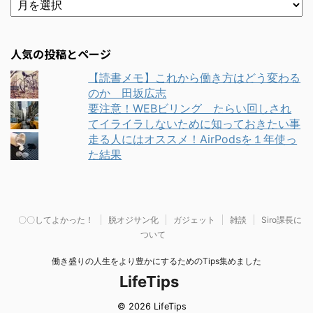
人気の投稿とページ
【読書メモ】これから働き方はどう変わる
のか 田坂広志
要注意！WEBビリング たらい回しされ
てイライラしないために知っておきたい事
走る人にはオススメ！AirPodsを１年使っ
た結果
〇〇してよかった！
脱オジサン化
ガジェット
雑談
Siro課長に
ついて
働き盛りの人生をより豊かにするためのTips集めました
LifeTips
© 2026 LifeTips