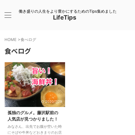
働き盛りの人生をより豊かにするためのTips集めました
LifeTips
HOME
>
食べログ
食べログ
2020/7/29
孤独のグルメ。藤沢駅前の
人気店が見つかりました！
みなさん、出先でお腹が空いた時
にそばや牛丼などおきまりのお店