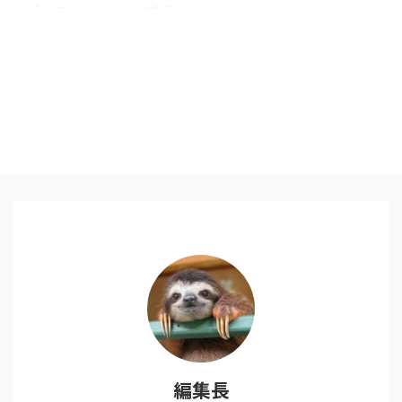
に入ってしまいませんか？自分は
完全にそうなのですが、今日は孤
独のグルメの五郎さんを見習って
みたところ、とてもいいお昼ご飯
になったので共有です。 場所は
藤沢。駅前はチェーン店が「ここ
でいいじゃないか」と誘ってきま
す お腹空いてる時って、結構何
でも美味しいんで、ついいつもと
同じようなところに入ってしまい
ます。男性なら特にそうではない
でしょうか。マクドナルドに吉野
家、立ち食いそばに390円ラーメ
ン、そして王将と次々誘惑の看板
が飛び込んできます。 今日は ...
編集長