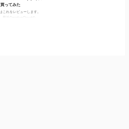
を買ってみた
はこれをレビューします。
最近CreativeCloudの
bePremiereProを使い始め、
ッシュの容量を使うためか、
のストレージが圧迫され始め
め、動画や音楽の一部を外の
Dに移す事にしました。 フラ
ュストレージは256GBを選ん
ましたが、やはり容量は効率
使いたい。 そしていくつか
DDが購入候補に挙がったので
、 重視したポイントは以下
た １、携帯性・デザイン
転送速度３、容量４、価格
、この商品を一番買ってよか
と思った点は、２、転送速度