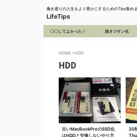
働き盛りの人生をより豊かにするためのTips集め
LifeTips
〇〇してよかった！
脱オジサン化
HOME
>
HDD
HDD
2020/7/29
古いMacBookProのSSD化
20秒
はHDDと交換しないやり方
Th