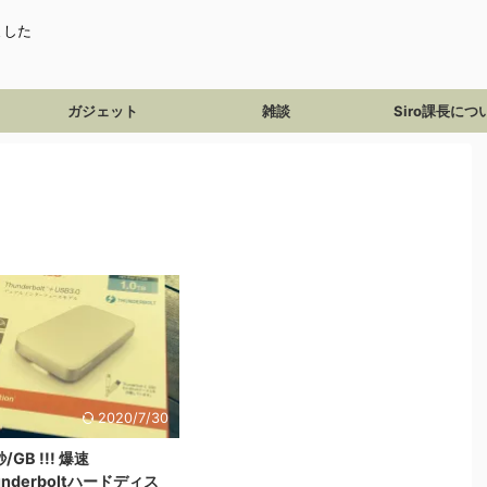
ました
ガジェット
雑談
Siro課長につ
2020/7/30
/GB !!! 爆速
underboltハードディス