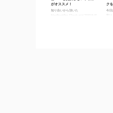
がオススメ！
ク
知り合いから頂いた
今日
MacBookPro 17inch mid 2010モデ
実は、
ル。古くなったとはいえ、何しろ
Ado
画面が大きくて、ノートなのにな
キャ
んだか見やすい♪ retina 13inch
本体
のMacBookPro を使っている私に
たた
は、画面の広さが新鮮でした。
HD
古いMacはCPUよりHDDが遅い
ッシ
しかし、HDDが重い・・・。デフ
でい
ォルトの500GBHDDは回転数も
よく
5400rpm と遅く、アップデート
のH
したyosemiteはまともに待てる速
すが
度ではありませんでした… ガマン
でし
すれば使えるんだけれど… 今の
２、
HDDをそのままに高 ...
結果
った
...