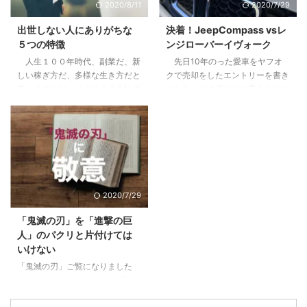
2020/8/11
2020/7/29
こないリターン3.2 節税効果とい
なたのリーダーシップ【まずはこ
うちょっとした嘘3.3 リスクは高
れだけは知っておこう】2 pM型
出世しない人にありがちな
決着！JeepCompass vsレ
くないが、減らすことができにく
のあなたは、自己マン注意報3
５つの特徴
ンジローバーイヴォーク
い4 やってよかったと思う２つの
Pm型のあなたは、無理にPM目指
人生１００年時代、副業だ、新
先日10年のった愛車をヤフオ
こと4.1 税制や資産運用の勉強に
さなくていいかも4 pm型のあな
しい稼ぎ方だ、多様な生き方だと
クで売却をしたエントリーを書き
なる。自分で持つのは全然違う。
た、大丈夫。これから楽しめる5
仰いますけど、そこそこの会社で
ました。その代わりに素人なりに
...
すでにPM型のあなたは、リーダ
働けているし、まだこの会社で多
悩んで決めた車に9ヶ月乗ったの
ーとしての次の次元へ6 ご自分の
少は出世をしていきたいじゃない
で感想をお伝えします。 目次1 前
PM型を診断して ...
かと思っている方に、少しでも参
提、僕は車選びの素人です2 車は
考になればと思います。 目次1
出不精な僕をアクティブにしてく
下記に当てはまる場合は出世から
れた3 JeepCompassを選んだ３
遠ざかっている1.1 他の社員より
つの理由3.1 レンジローバーイヴ
研修を受けていない＝あなたの期
ォークよりも大人なお顔3.2 安さ
2020/7/29
待値が下がっている1.2 仕事の内
×嗜好性の合うブランド×SUVと
容が長らく変わらない＝あなたは
しての楽しさ3.3 めっちゃ進化し
「鬼滅の刃」を「進撃の巨
ずっとそれをやっていてくれ1.3
ていた安全性能4 JeepCompass
人」のパクリと片付けては
気にかけてくれる上役、上司がい
のよくなかった点5 ちなみにロー
いけない
ない＝上がるエンジンがない2 そ
ンで買いました 前提、僕は車選
「鬼滅の刃」ご覧になりました
んな自分がこんな傾向に陥ってい
びの素人です 僕 ...
か？リーマンのおっさんがブログ
たらヤバイ3 ...
に書くようになったってことはも