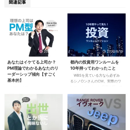
関連記事
2020/9/10
2020/8/13
あなたはイケてる上司か？
都内の投資用ワンルームを
PM理論でわかるあなたのリ
10年持ってわかったこと
ーダーシップ傾向【すごく
WBSを見ている方なら必ずみ
基本的】
るシノ○ンさんのCM。実際のワ
ンルームマンション投資を行って
部下や後輩ができて、自分にリ
いる方も、まだな方にも僕の体験
ーダーシップはあるのか疑問に思
が多少なりとも参考になればと思
ったり、不安になったはしていま
います。 目次1 先日売り先が見つ
せんか？自分はイケてるリーダー
かり200万くらい儲かった2 「時
なのか？違うのか？気になってし
間を資産に変える投資」という妙
まったり。 まずはあなたの行動
味3 僕が10年持って手放した３つ
特性から現在の特徴を見て見まし
の理由3.1 全ては自分には返って
ょう。 目次1 PM理論でわかるあ