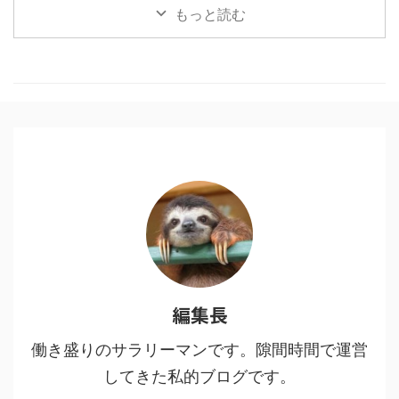
うブームも終盤？いいやこの作品
もっと読む
はそんなことない、作者にとても
敬意を表したく。稚拙ながら僕な
りの刺さりポイントを書いてみま
した。 目次1 「鬼滅の刃」と「進
撃の巨人」に共通する点2 魅力
１：多様な人間・鬼の背景に共感
する3 魅力２：人間・人生を見つ
める眼差しの冷静さ、鬼に払う敬
意4 魅力３：鬼VS人間ではなな
く、鬼＝人間からの…5 魅力４：
鬼である人間を切りながらも尊重
し、その先をあり方を強烈に訴え
てくる6 鬼舞辻無惨の ...
編集長
働き盛りのサラリーマンです。隙間時間で運営
してきた私的ブログです。