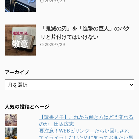
2020/7/29
「鬼滅の刃」を「進撃の巨人」のパク
リと片付けてはいけない
2020/7/29
アーカイブ
人気の投稿とページ
【読書メモ】これから働き方はどう変わる
のか 田坂広志
要注意！WEBビリング たらい回しされ
てイライラしないために知っておきたい事