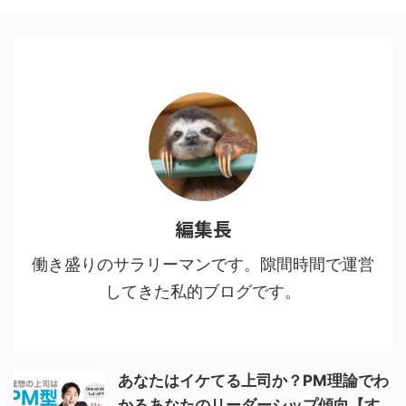
１：多様な人間・鬼の背景に共感
する3 魅力２：人間・人生を見つ
める眼差しの冷静さ、鬼に払う敬
意4 魅力３：鬼VS人間ではなな
く、鬼＝人間からの…5 魅力４：
鬼である人間を切りながらも尊重
し、その先をあり方を強烈に訴え
てくる6 鬼舞辻無惨の ...
編集長
働き盛りのサラリーマンです。隙間時間で運営
してきた私的ブログです。
あなたはイケてる上司か？PM理論でわ
かるあなたのリーダーシップ傾向【す