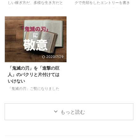
しい稼ぎ方だ、多様な生き方だと
クで売却をしたエントリーを書き
なる。自分で持つのは全然違う。
た、大丈夫。これから楽しめる5
仰いますけど、そこそこの会社で
ました。その代わりに素人なりに
...
すでにPM型のあなたは、リーダ
働けているし、まだこの会社で多
悩んで決めた車に9ヶ月乗ったの
ーとしての次の次元へ6 ご自分の
少は出世をしていきたいじゃない
で感想をお伝えします。 目次1 前
PM型を診断して ...
かと思っている方に、少しでも参
提、僕は車選びの素人です2 車は
考になればと思います。 目次1
出不精な僕をアクティブにしてく
下記に当てはまる場合は出世から
れた3 JeepCompassを選んだ３
遠ざかっている1.1 他の社員より
つの理由3.1 レンジローバーイヴ
研修を受けていない＝あなたの期
ォークよりも大人なお顔3.2 安さ
2020/7/29
待値が下がっている1.2 仕事の内
×嗜好性の合うブランド×SUVと
容が長らく変わらない＝あなたは
しての楽しさ3.3 めっちゃ進化し
「鬼滅の刃」を「進撃の巨
ずっとそれをやっていてくれ1.3
ていた安全性能4 JeepCompass
人」のパクリと片付けては
気にかけてくれる上役、上司がい
のよくなかった点5 ちなみにロー
いけない
ない＝上がるエンジンがない2 そ
ンで買いました 前提、僕は車選
「鬼滅の刃」ご覧になりました
んな自分がこんな傾向に陥ってい
びの素人です 僕 ...
か？リーマンのおっさんがブログ
たらヤバイ3 ...
に書くようになったってことはも
うブームも終盤？いいやこの作品
もっと読む
はそんなことない、作者にとても
敬意を表したく。稚拙ながら僕な
りの刺さりポイントを書いてみま
した。 目次1 「鬼滅の刃」と「進
撃の巨人」に共通する点2 魅力