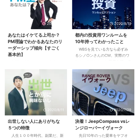
2020/9/10
2020/8/13
あなたはイケてる上司か？
都内の投資用ワンルームを
PM理論でわかるあなたのリ
10年持ってわかったこと
ーダーシップ傾向【すごく
WBSを見ている方なら必ずみ
基本的】
るシノ○ンさんのCM。実際のワ
ンルームマンション投資を行って
部下や後輩ができて、自分にリ
いる方も、まだな方にも僕の体験
ーダーシップはあるのか疑問に思
が多少なりとも参考になればと思
ったり、不安になったはしていま
います。 目次1 先日売り先が見つ
せんか？自分はイケてるリーダー
かり200万くらい儲かった2 「時
なのか？違うのか？気になってし
間を資産に変える投資」という妙
まったり。 まずはあなたの行動
味3 僕が10年持って手放した３つ
特性から現在の特徴を見て見まし
の理由3.1 全ては自分には返って
ょう。 目次1 PM理論でわかるあ
2020/8/11
2020/7/29
こないリターン3.2 節税効果とい
なたのリーダーシップ【まずはこ
うちょっとした嘘3.3 リスクは高
れだけは知っておこう】2 pM型
出世しない人にありがちな
決着！JeepCompass vsレ
くないが、減らすことができにく
のあなたは、自己マン注意報3
５つの特徴
ンジローバーイヴォーク
い4 やってよかったと思う２つの
Pm型のあなたは、無理にPM目指
人生１００年時代、副業だ、新
先日10年のった愛車をヤフオ
こと4.1 税制や資産運用の勉強に
さなくていいかも4 pm型のあな