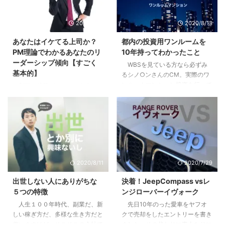
2020/9/10
2020/8/13
あなたはイケてる上司か？
都内の投資用ワンルームを
PM理論でわかるあなたのリ
10年持ってわかったこと
ーダーシップ傾向【すごく
WBSを見ている方なら必ずみ
基本的】
るシノ○ンさんのCM。実際のワ
ンルームマンション投資を行って
部下や後輩ができて、自分にリ
いる方も、まだな方にも僕の体験
ーダーシップはあるのか疑問に思
が多少なりとも参考になればと思
ったり、不安になったはしていま
います。 目次1 先日売り先が見つ
せんか？自分はイケてるリーダー
かり200万くらい儲かった2 「時
なのか？違うのか？気になってし
間を資産に変える投資」という妙
まったり。 まずはあなたの行動
味3 僕が10年持って手放した３つ
特性から現在の特徴を見て見まし
の理由3.1 全ては自分には返って
ょう。 目次1 PM理論でわかるあ
2020/8/11
2020/7/29
こないリターン3.2 節税効果とい
なたのリーダーシップ【まずはこ
うちょっとした嘘3.3 リスクは高
れだけは知っておこう】2 pM型
出世しない人にありがちな
決着！JeepCompass vsレ
くないが、減らすことができにく
のあなたは、自己マン注意報3
５つの特徴
ンジローバーイヴォーク
い4 やってよかったと思う２つの
Pm型のあなたは、無理にPM目指
人生１００年時代、副業だ、新
先日10年のった愛車をヤフオ
こと4.1 税制や資産運用の勉強に
さなくていいかも4 pm型のあな
しい稼ぎ方だ、多様な生き方だと
クで売却をしたエントリーを書き
なる。自分で持つのは全然違う。
た、大丈夫。これから楽しめる5
仰いますけど、そこそこの会社で
ました。その代わりに素人なりに