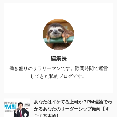
する3 魅力２：人間・人生を見つ
める眼差しの冷静さ、鬼に払う敬
意4 魅力３：鬼VS人間ではなな
く、鬼＝人間からの…5 魅力４：
鬼である人間を切りながらも尊重
し、その先をあり方を強烈に訴え
てくる6 鬼舞辻無惨の ...
編集長
働き盛りのサラリーマンです。隙間時間で運営
してきた私的ブログです。
あなたはイケてる上司か？PM理論でわ
かるあなたのリーダーシップ傾向【す
ごく基本的】