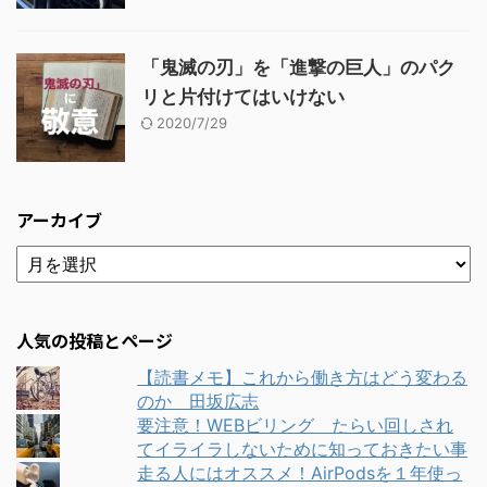
「鬼滅の刃」を「進撃の巨人」のパク
リと片付けてはいけない
2020/7/29
アーカイブ
人気の投稿とページ
【読書メモ】これから働き方はどう変わる
のか 田坂広志
要注意！WEBビリング たらい回しされ
てイライラしないために知っておきたい事
走る人にはオススメ！AirPodsを１年使っ