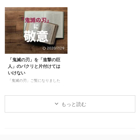
...
すでにPM型のあなたは、リーダ
働けているし、まだこの会社で多
悩んで決めた車に9ヶ月乗ったの
ーとしての次の次元へ6 ご自分の
少は出世をしていきたいじゃない
で感想をお伝えします。 目次1 前
PM型を診断して ...
かと思っている方に、少しでも参
提、僕は車選びの素人です2 車は
考になればと思います。 目次1
出不精な僕をアクティブにしてく
下記に当てはまる場合は出世から
れた3 JeepCompassを選んだ３
遠ざかっている1.1 他の社員より
つの理由3.1 レンジローバーイヴ
研修を受けていない＝あなたの期
ォークよりも大人なお顔3.2 安さ
2020/7/29
待値が下がっている1.2 仕事の内
×嗜好性の合うブランド×SUVと
容が長らく変わらない＝あなたは
しての楽しさ3.3 めっちゃ進化し
「鬼滅の刃」を「進撃の巨
ずっとそれをやっていてくれ1.3
ていた安全性能4 JeepCompass
人」のパクリと片付けては
気にかけてくれる上役、上司がい
のよくなかった点5 ちなみにロー
いけない
ない＝上がるエンジンがない2 そ
ンで買いました 前提、僕は車選
「鬼滅の刃」ご覧になりました
んな自分がこんな傾向に陥ってい
びの素人です 僕 ...
か？リーマンのおっさんがブログ
たらヤバイ3 ...
に書くようになったってことはも
うブームも終盤？いいやこの作品
もっと読む
はそんなことない、作者にとても
敬意を表したく。稚拙ながら僕な
りの刺さりポイントを書いてみま
した。 目次1 「鬼滅の刃」と「進
撃の巨人」に共通する点2 魅力
１：多様な人間・鬼の背景に共感