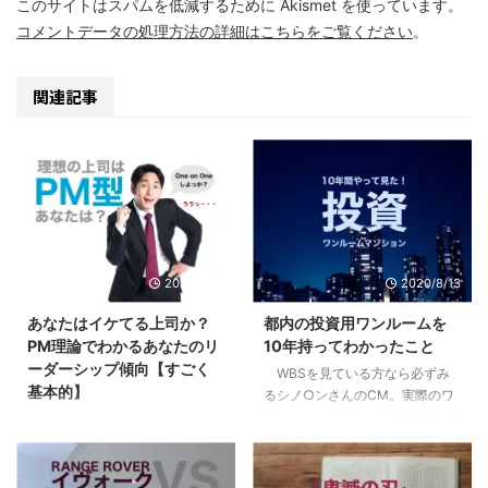
このサイトはスパムを低減するために Akismet を使っています。
コメントデータの処理方法の詳細はこちらをご覧ください
。
関連記事
2020/9/10
2020/8/13
あなたはイケてる上司か？
都内の投資用ワンルームを
PM理論でわかるあなたのリ
10年持ってわかったこと
ーダーシップ傾向【すごく
WBSを見ている方なら必ずみ
基本的】
るシノ○ンさんのCM。実際のワ
ンルームマンション投資を行って
部下や後輩ができて、自分にリ
いる方も、まだな方にも僕の体験
ーダーシップはあるのか疑問に思
が多少なりとも参考になればと思
ったり、不安になったはしていま
います。 目次1 先日売り先が見つ
せんか？自分はイケてるリーダー