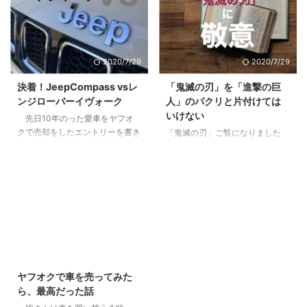
かり200万くらい儲かった2 「時
なのか？違うのか？気になってし
間を資産に変える投資」という妙
まったり。 まずはあなたの行動
味3 僕が10年持って手放した３つ
特性から現在の特徴を見て見まし
の理由3.1 全ては自分には返って
ょう。 目次1 PM理論でわかるあ
2020/7/29
2020/7/29
こないリターン3.2 節税効果とい
なたのリーダーシップ【まずはこ
うちょっとした嘘3.3 リスクは高
れだけは知っておこう】2 pM型
決着！JeepCompass vsレ
「鬼滅の刃」を「進撃の巨
くないが、減らすことができにく
のあなたは、自己マン注意報3
ンジローバーイヴォーク
人」のパクリと片付けては
い4 やってよかったと思う２つの
Pm型のあなたは、無理にPM目指
いけない
先日10年のった愛車をヤフオ
こと4.1 税制や資産運用の勉強に
さなくていいかも4 pm型のあな
クで売却をしたエントリーを書き
「鬼滅の刃」ご覧になりました
なる。自分で持つのは全然違う。
た、大丈夫。これから楽しめる5
ました。その代わりに素人なりに
か？リーマンのおっさんがブログ
...
すでにPM型のあなたは、リーダ
悩んで決めた車に9ヶ月乗ったの
に書くようになったってことはも
ーとしての次の次元へ6 ご自分の
で感想をお伝えします。 目次1 前
うブームも終盤？いいやこの作品
PM型を診断して ...
提、僕は車選びの素人です2 車は
はそんなことない、作者にとても
出不精な僕をアクティブにしてく
敬意を表したく。稚拙ながら僕な
れた3 JeepCompassを選んだ３
りの刺さりポイントを書いてみま
つの理由3.1 レンジローバーイヴ
した。 目次1 「鬼滅の刃」と「進
ォークよりも大人なお顔3.2 安さ
撃の巨人」に共通する点2 魅力
2020/7/29
×嗜好性の合うブランド×SUVと
１：多様な人間・鬼の背景に共感
しての楽しさ3.3 めっちゃ進化し
する3 魅力２：人間・人生を見つ
ヤフオクで車を売ってみた
ていた安全性能4 JeepCompass
める眼差しの冷静さ、鬼に払う敬
ら、最高だった話
のよくなかった点5 ちなみにロー
意4 魅力３：鬼VS人間ではなな