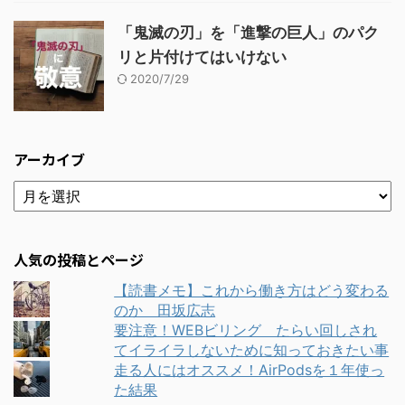
「鬼滅の刃」を「進撃の巨人」のパク
リと片付けてはいけない
2020/7/29
アーカイブ
人気の投稿とページ
【読書メモ】これから働き方はどう変わる
のか 田坂広志
要注意！WEBビリング たらい回しされ
てイライラしないために知っておきたい事
走る人にはオススメ！AirPodsを１年使っ
た結果