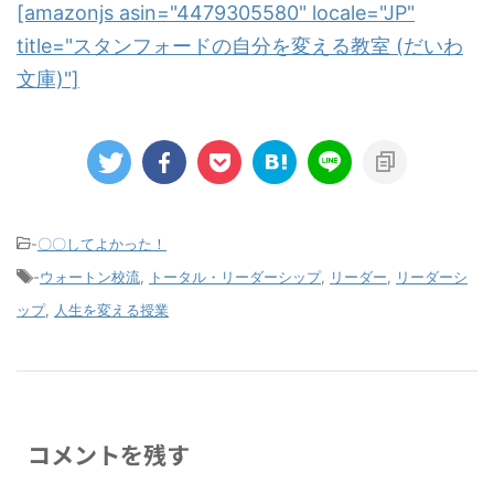
[amazonjs asin="4479305580" locale="JP"
title="スタンフォードの自分を変える教室 (だいわ
文庫)"]
-
〇〇してよかった！
-
ウォートン校流
,
トータル・リーダーシップ
,
リーダー
,
リーダーシ
ップ
,
人生を変える授業
コメントを残す