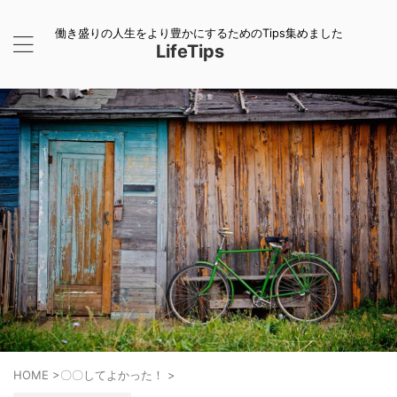
働き盛りの人生をより豊かにするためのTips集めました
LifeTips
HOME
>
〇〇してよかった！
>