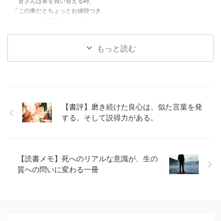
皆さんは車を買い替える時、
ンで買いました 前提、僕は車選
く、鬼＝人間からの…5 魅力４：
「この車だとちょっとお値段つき
びの素人です 僕 ...
鬼である人間を切りながらも尊重
ませんが、引取料をいただけれ
し、その先をあり方を強烈に訴え
ば」と言われてしまったことはあ
てくる6 鬼舞辻無惨の ...
りませんか？車をヤフオクで直接
もっと読む
個人に売る。これハードル高そう
なイメージもありましたが、やっ
てみたら結構よかった体験だった
ので共有したいと思います。 目
次1 中古270万円で買った車の下
取り価格は０でした。2 結論。ヤ
【書評】磨き続けた良心は、似た言葉を発
フオクでこの０円が15万円に！3
する。そして説得力がある。
必要なステップは4つ。名義変更
が最も重要！3.1 Step１ 出品し
て、落札してもらうまではほぼ一
緒3.2 Step2 落札額入金＋保証
【読書メモ】死へのリアルな意識が、生の
金3万円 ...
質への問いに変わる一冊