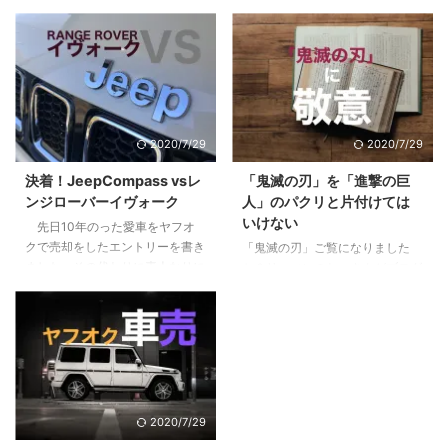
いる方も、まだな方にも僕の体験
ーダーシップはあるのか疑問に思
が多少なりとも参考になればと思
ったり、不安になったはしていま
います。 目次1 先日売り先が見つ
せんか？自分はイケてるリーダー
かり200万くらい儲かった2 「時
なのか？違うのか？気になってし
間を資産に変える投資」という妙
まったり。 まずはあなたの行動
味3 僕が10年持って手放した３つ
特性から現在の特徴を見て見まし
の理由3.1 全ては自分には返って
ょう。 目次1 PM理論でわかるあ
2020/7/29
2020/7/29
こないリターン3.2 節税効果とい
なたのリーダーシップ【まずはこ
うちょっとした嘘3.3 リスクは高
れだけは知っておこう】2 pM型
決着！JeepCompass vsレ
「鬼滅の刃」を「進撃の巨
くないが、減らすことができにく
のあなたは、自己マン注意報3
ンジローバーイヴォーク
人」のパクリと片付けては
い4 やってよかったと思う２つの
Pm型のあなたは、無理にPM目指
いけない
先日10年のった愛車をヤフオ
こと4.1 税制や資産運用の勉強に
さなくていいかも4 pm型のあな
クで売却をしたエントリーを書き
「鬼滅の刃」ご覧になりました
なる。自分で持つのは全然違う。
た、大丈夫。これから楽しめる5
ました。その代わりに素人なりに
か？リーマンのおっさんがブログ
...
すでにPM型のあなたは、リーダ
悩んで決めた車に9ヶ月乗ったの
に書くようになったってことはも
ーとしての次の次元へ6 ご自分の
で感想をお伝えします。 目次1 前
うブームも終盤？いいやこの作品
PM型を診断して ...
提、僕は車選びの素人です2 車は
はそんなことない、作者にとても
出不精な僕をアクティブにしてく
敬意を表したく。稚拙ながら僕な
れた3 JeepCompassを選んだ３
りの刺さりポイントを書いてみま
つの理由3.1 レンジローバーイヴ
した。 目次1 「鬼滅の刃」と「進
ォークよりも大人なお顔3.2 安さ
撃の巨人」に共通する点2 魅力
2020/7/29
×嗜好性の合うブランド×SUVと
１：多様な人間・鬼の背景に共感
しての楽しさ3.3 めっちゃ進化し
する3 魅力２：人間・人生を見つ