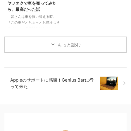
ヤフオクで車を売ってみた
ていた安全性能4 JeepCompass
める眼差しの冷静さ、鬼に払う敬
ら、最高だった話
のよくなかった点5 ちなみにロー
意4 魅力３：鬼VS人間ではなな
皆さんは車を買い替える時、
ンで買いました 前提、僕は車選
く、鬼＝人間からの…5 魅力４：
「この車だとちょっとお値段つき
びの素人です 僕 ...
鬼である人間を切りながらも尊重
ませんが、引取料をいただけれ
し、その先をあり方を強烈に訴え
ば」と言われてしまったことはあ
てくる6 鬼舞辻無惨の ...
りませんか？車をヤフオクで直接
もっと読む
個人に売る。これハードル高そう
なイメージもありましたが、やっ
てみたら結構よかった体験だった
ので共有したいと思います。 目
次1 中古270万円で買った車の下
取り価格は０でした。2 結論。ヤ
Appleのサポートに感謝！Genius Barに行
フオクでこの０円が15万円に！3
って来た
必要なステップは4つ。名義変更
が最も重要！3.1 Step１ 出品し
て、落札してもらうまではほぼ一
緒3.2 Step2 落札額入金＋保証
金3万円 ...