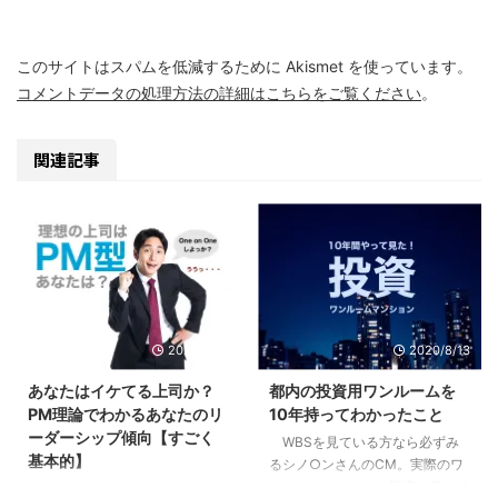
このサイトはスパムを低減するために Akismet を使っています。
コメントデータの処理方法の詳細はこちらをご覧ください
。
関連記事
2020/9/10
2020/8/13
あなたはイケてる上司か？
都内の投資用ワンルームを
PM理論でわかるあなたのリ
10年持ってわかったこと
ーダーシップ傾向【すごく
WBSを見ている方なら必ずみ
基本的】
るシノ○ンさんのCM。実際のワ
ンルームマンション投資を行って
部下や後輩ができて、自分にリ