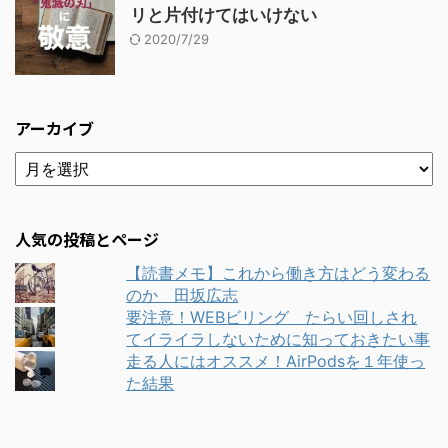
リと片付けてはいけない
2020/7/29
アーカイブ
人気の投稿とページ
【読書メモ】これから働き方はどう変わる
のか 田坂広志
要注意！WEBビリング たらい回しされ
てイライラしないために知っておきたい事
走る人にはオススメ！AirPodsを１年使っ
た結果