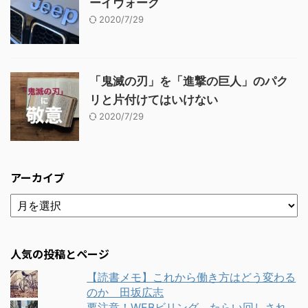
ーイヴォーク
2020/7/29
「鬼滅の刃」を「進撃の巨人」のパク
リと片付けてはいけない
2020/7/29
アーカイブ
人気の投稿とページ
【読書メモ】これから働き方はどう変わる
のか 田坂広志
要注意！WEBビリング たらい回しされ