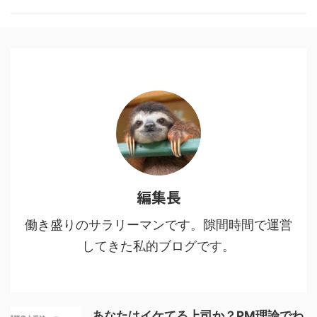
した。 目次1 「鬼滅の刃」と「進
撃の巨人」に共通する点2 魅力
１：多様な人間・鬼の背景に共感
する3 魅力２：人間・人生を見つ
める眼差しの冷静さ、鬼に払う敬
意4 魅力３：鬼VS人間ではなな
く、鬼＝人間からの…5 魅力４：
鬼である人間を切りながらも尊重
し、その先をあり方を強烈に訴え
てくる6 鬼舞辻無惨の ...
編集長
働き盛りのサラリーマンです。隙間時間で運営
してきた私的ブログです。
あなたはイケてる上司か？PM理論でわ