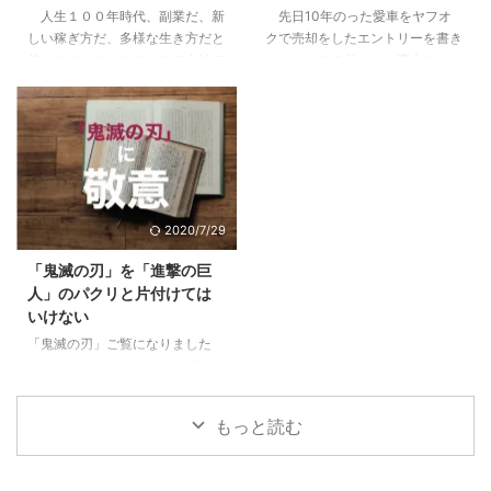
人生１００年時代、副業だ、新
先日10年のった愛車をヤフオ
こと4.1 税制や資産運用の勉強に
さなくていいかも4 pm型のあな
しい稼ぎ方だ、多様な生き方だと
クで売却をしたエントリーを書き
なる。自分で持つのは全然違う。
た、大丈夫。これから楽しめる5
仰いますけど、そこそこの会社で
ました。その代わりに素人なりに
...
すでにPM型のあなたは、リーダ
働けているし、まだこの会社で多
悩んで決めた車に9ヶ月乗ったの
ーとしての次の次元へ6 ご自分の
少は出世をしていきたいじゃない
で感想をお伝えします。 目次1 前
PM型を診断して ...
かと思っている方に、少しでも参
提、僕は車選びの素人です2 車は
考になればと思います。 目次1
出不精な僕をアクティブにしてく
下記に当てはまる場合は出世から
れた3 JeepCompassを選んだ３
遠ざかっている1.1 他の社員より
つの理由3.1 レンジローバーイヴ
研修を受けていない＝あなたの期
ォークよりも大人なお顔3.2 安さ
2020/7/29
待値が下がっている1.2 仕事の内
×嗜好性の合うブランド×SUVと
容が長らく変わらない＝あなたは
しての楽しさ3.3 めっちゃ進化し
「鬼滅の刃」を「進撃の巨
ずっとそれをやっていてくれ1.3
ていた安全性能4 JeepCompass
人」のパクリと片付けては
気にかけてくれる上役、上司がい
のよくなかった点5 ちなみにロー
いけない
ない＝上がるエンジンがない2 そ
ンで買いました 前提、僕は車選
「鬼滅の刃」ご覧になりました
んな自分がこんな傾向に陥ってい
びの素人です 僕 ...
か？リーマンのおっさんがブログ
たらヤバイ3 ...
に書くようになったってことはも
うブームも終盤？いいやこの作品
もっと読む
はそんなことない、作者にとても
敬意を表したく。稚拙ながら僕な
りの刺さりポイントを書いてみま