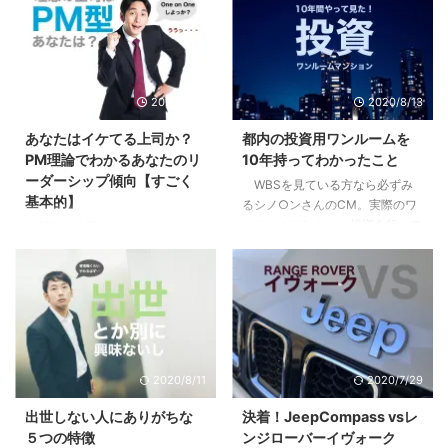
2020/9/10
2020/8/13
あなたはイケてる上司か？
都内の投資用ワンルームを
PM理論でわかるあなたのリ
10年持ってわかったこと
ーダーシップ傾向【すごく
WBSを見ている方なら必ずみ
基本的】
るシノ○ンさんのCM。実際のワ
ンルームマンション投資を行って
部下や後輩ができて、自分にリ
いる方も、まだな方にも僕の体験
ーダーシップはあるのか疑問に思
が多少なりとも参考になればと思
ったり、不安になったはしていま
います。 目次1 先日売り先が見つ
せんか？自分はイケてるリーダー
かり200万くらい儲かった2 「時
なのか？違うのか？気になってし
間を資産に変える投資」という妙
まったり。 まずはあなたの行動
味3 僕が10年持って手放した３つ
特性から現在の特徴を見て見まし
の理由3.1 全ては自分には返って
ょう。 目次1 PM理論でわかるあ
2020/8/11
2020/7/29
こないリターン3.2 節税効果とい
なたのリーダーシップ【まずはこ
うちょっとした嘘3.3 リスクは高
れだけは知っておこう】2 pM型
出世しない人にありがちな
決着！JeepCompass vsレ
くないが、減らすことができにく
のあなたは、自己マン注意報3
５つの特徴
ンジローバーイヴォーク
い4 やってよかったと思う２つの
Pm型のあなたは、無理にPM目指