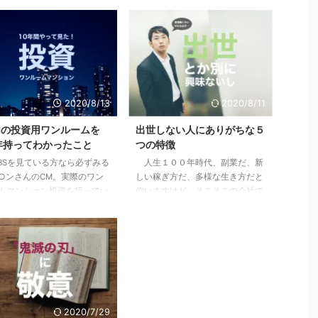
2020/8/13
2020/8/11
内の投資用ワンルームを
出世しない人にありがちな５
年持ってわかったこと
つの特徴
Sを見ている方なら必ずみる
人生１００年時代、副業だ、新
○ンさんのCM。実際のワン
しい稼ぎ方だ、多様な生き方だと
ムマンション投資を行ってい
仰いますけど、そこそこの会社で
も、まだな方にも僕の体験が
働けているし、まだこの会社で多
なりとも参考になればと思い
少は出世をしていきたいじゃない
。 目次1 先日売り先が見つか
かと思っている方に、少しでも参
00万くらい儲かった2 「時間
考になればと思います。 目次1
産に変える投資」という妙味
下記に当てはまる場合は出世から
僕が10年持って手放した３つの
遠ざかっている1.1 他の社員より
3.1 全ては自分には返ってこ
研修を受けていない＝あなたの期
リターン3.2 節税効果という
待値が下がっている1.2 仕事の内
2020/7/29