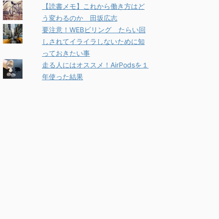
【読書メモ】これから働き方はど
う変わるのか 田坂広志
要注意！WEBビリング たらい回
しされてイライラしないために知
っておきたい事
走る人にはオススメ！AirPodsを１
年使った結果