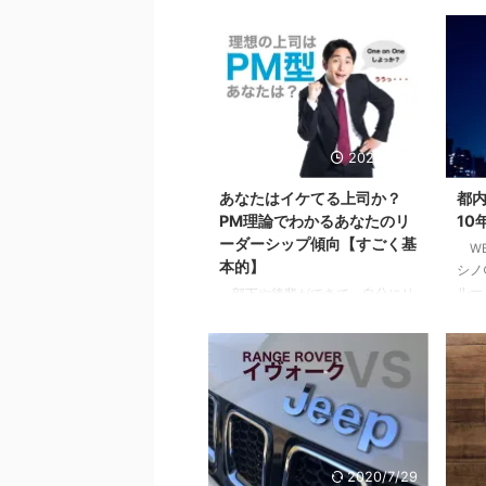
2020/9/10
あなたはイケてる上司か？
都
PM理論でわかるあなたのリ
10
ーダーシップ傾向【すごく基
WB
本的】
シノ
ルー
部下や後輩ができて、自分にリ
る方
ーダーシップはあるのか疑問に思
多少
ったり、不安になったはしていま
ます
せんか？自分はイケてるリーダー
り2
なのか？違うのか？気になってし
を資
まったり。 まずはあなたの行動
3 
特性から現在の特徴を見て見まし
理由
ょう。 目次1 PM理論でわかるあ
ない
なたのリーダーシップ【まずはこ
2020/7/29