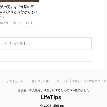
っとした嘘3.3 リスクは高く
容が長らく変わらない＝あなたは
が、減らすことができにくい
ずっとそれをやっていてくれ1.3
鬼滅の刃」を「進撃の巨
やってよかったと思う２つのこ
気にかけてくれる上役、上司がい
」のパクリと片付けてはい
.1 税制や資産運用の勉強にな
ない＝上がるエンジンがない2 そ
ない
自分で持つのは全然違う。 ...
んな自分がこんな傾向に陥ってい
滅の刃」ご覧になりました
たらヤバイ3 ...
リーマンのおっさんがブログ
くようになったってことはも
ームも終盤？いいやこの作品
んなことない、作者にとても
もっと読む
を表したく。稚拙ながら僕な
刺さりポイントを書いてみま
。 目次1 「鬼滅の刃」と「進
巨人」に共通する点2 魅力
多様な人間・鬼の背景に共感
3 魅力２：人間・人生を見つ
眼差しの冷静さ、鬼に払う敬
 魅力３：鬼VS人間ではなな
〇〇してよかった！
脱オジサン化
ガジェット
雑談
Siro課長について
鬼＝人間からの…5 魅力４：
ある人間を切りながらも尊重
働き盛りの人生をより豊かにするためのTips集めました
その先をあり方を強烈に訴え
LifeTips
6 鬼舞辻無惨の ...
© 2026 LifeTips