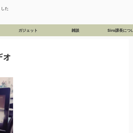
ました
ガジェット
雑談
Siro課長につ
デオ