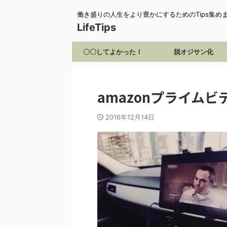
働き盛りの人生をより豊かにするためのTips集め
LifeTips
〇〇してよかった！
脱オジサン化
amazonプライムビ
2016年12月14日