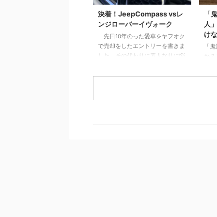
ちょ
れだけは知っておこう】2 pM型
ない
のあなたは、自己マン注意報3
決着！JeepCompass vsレ
「
4 
Pm型のあなたは、無理にPM目指
ンジローバーイヴォーク
人
と4
さなくていいかも4 pm型のあな
け
先日10年のった愛車をヤフオク
る。
た、大丈夫。これから楽しめる5
で売却をしたエントリーを書きま
「鬼
すでにPM型のあなたは、リーダ
した。その代わりに素人なりに悩
か？
ーとしての次の次元へ6 ご自分の
んで決めた車に9ヶ月乗ったので
に書
PM型を診断して ...
感想をお伝えします。 目次1 前
うブ
提、僕は車選びの素人です2 車は
はそ
出不精な僕をアクティブにしてく
敬意
れた3 JeepCompassを選んだ３
りの
つの理由3.1 レンジローバーイヴ
した
ォークよりも大人なお顔3.2 安さ
撃の
×嗜好性の合うブランド×SUVと
１：
しての楽しさ3.3 めっちゃ進化し
する
ていた安全性能4 JeepCompass
める
のよくなかった点5 ちなみにロー
意4
ンで買いました 前提、僕は車選
く、
びの素人です 僕 ...
鬼で
し、
てくる