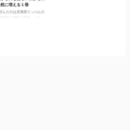
自然に増える１冊
読んだのは居酒屋てっぺんの
取締役大嶋氏の著作。 メン
のモチベーションを高める朝
ノウハウと彼の人生哲学が紹
れている。 正直、朝礼を見
きたくなる。 人をやる気に
夢を抱かせ、根本から元気に
いく。そういうエネルギーを
える一冊だった。 私が特に
入った箇所は４点 モチベー
ンを継続させるには、その人
と日々の業務を明確につなげ
る必要がある これも実はし
当然なようで、とても難し
でも確実に必要な要素だと思
自分自身の目の前の業務が自
将来思い描く世界とつながっ