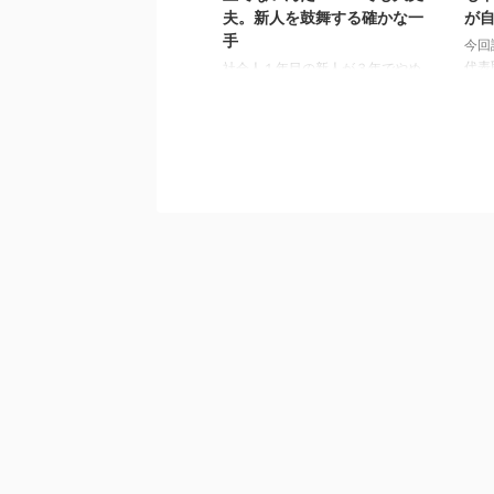
夫。新人を鼓舞する確かな一
が
手
今回
代表
社会人１年目の新人が３年でやめ
バー
る現実をふまえ、どのフェーズに
礼の
つまづいてしまうのかをわかりや
介さ
すく解説した本書。 新人にオス
に行
スメのシーンがいっぱい出てくる
させ
プロセスごとの引っかかりポイン
して
トは自分の新人時代を思い出して
もら
も 納得感が高い。確かにそうい
気に
うタイミングでへこんでやめたく
ショ
なったな・・・ 価値実感体験が
の夢
もたらすもの 特に刺さったの
てや
は、仕事へ充実感ややる気を引き
ごく
出す重要な要素の一つとして、
い、
「価値実感体験」をすすめている
う。
点である。 確かに今のホワイト
分の
カラーの仕事は現場からの距離が
て ...
遠くなりがちで、喜びが感じにく
...