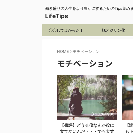
働き盛りの人生をより豊かにするためのTips集め
LifeTips
〇〇してよかった！
脱オジサン化
HOME
>
モチベーション
モチベーション
2020/7/30
【書評】どうせ僕なんか役に
【
立てないんだ・・・でも大丈
も