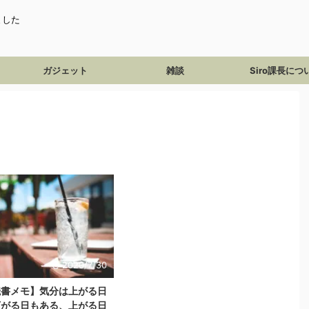
ました
ガジェット
雑談
Siro課長につ
2020/7/30
読書メモ】気分は上がる日
下がる日もある、上がる日