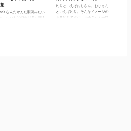
感想
釣りといえばおじさん。おじさん
といえば釣り。そんなイメージの
honeX なんだかんだ順調みたい
ある釣りですが、お子さんと一緒
ね。シロも2017年12月に購入
にやってみたいと思いつつも、未
半年使ってきました。そろそ
経験だし不安だなとかありません
WDC2018が始まることもあ
か？そんなあなたにいいところ見
すので、30代サラリーマンと
つけたので紹介します。 海釣り
の使い勝手レビューをしたい
ってシロウトにはハードル高いイ
います。 顔認証は50点。便
メージありません？ 私はたまに
不便が混在 めっちゃ便利！
船に乗って海釣りに行くのです
とすごく困る点が混在してし
が、船に乗るとそれなりに船代も
ので50点です。認証がスムー
かかりますし、出船に合わせて朝
のは誰もがレビューしている
早く移動しなければならなかった
、確かにスムーズです。です
り、ちょっと素人には手が出しづ
人的に困るのは以下。 1.マス
らい趣味という感覚があると思い
してると認証しない。
ます。実際、私も海釣りが好きな
utuberのヒカキンさんや瀬戸さ
人に誘ってもらうまでは自分で行
指摘していましたがこれほ ...
っ ...