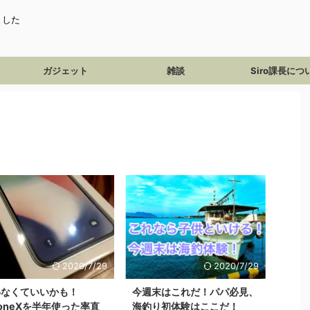
ました
ガジェット
雑談
Siro課長につ
2020/7/29
2020/7/29
わなくていいかも！
今週末はこれだ！パパ必見、
honeXを半年使った率直
海釣り初体験はここだ！