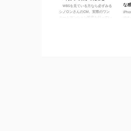
な
WBSを見ている方なら必ずみる
シノ○ンさんのCM。実際のワン
iP
ルームマンション投資を行ってい
です
る方も、まだな方にも僕の体験が
し約
多少なりとも参考になればと思い
ろW
ます。 先日売り先が見つかり200
りま
万くらい儲かった まずは、現
して
状説明からすると、2010年頃とそ
と思
の2,3年後に買った二つの都内ワ
利と
ンルーム物件を処分することに
な点
し、契約を結びました。結果、税
まう
引き後200万円くらい利益が出そ
ズな
うです。つまりは、失敗にはなら
通り
なかったという状況ではあります
が個
が、なぜ折角の老後資産を、節税
クを
効果を手放すの？という部分にお
yo
答えしていきたいと ...
んも