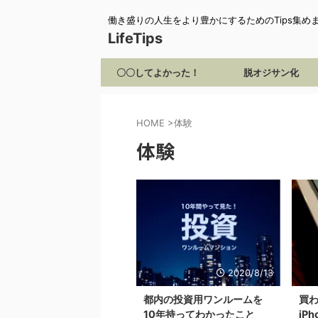
働き盛りの人生をより豊かにするためのTips集め
LifeTips
〇〇してよかった！
脱オジサン化
HOME
>
体験
体験
2020/8/13
都内の投資用ワンルームを
買
10年持ってわかったこと
iP