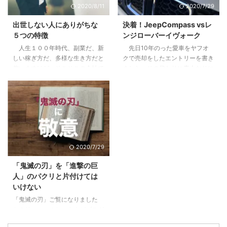
2020/8/11
2020/7/29
こないリターン3.2 節税効果とい
なたのリーダーシップ【まずはこ
うちょっとした嘘3.3 リスクは高
れだけは知っておこう】2 pM型
出世しない人にありがちな
決着！JeepCompass vsレ
くないが、減らすことができにく
のあなたは、自己マン注意報3
５つの特徴
ンジローバーイヴォーク
い4 やってよかったと思う２つの
Pm型のあなたは、無理にPM目指
人生１００年時代、副業だ、新
先日10年のった愛車をヤフオ
こと4.1 税制や資産運用の勉強に
さなくていいかも4 pm型のあな
しい稼ぎ方だ、多様な生き方だと
クで売却をしたエントリーを書き
なる。自分で持つのは全然違う。
た、大丈夫。これから楽しめる5
仰いますけど、そこそこの会社で
ました。その代わりに素人なりに
...
すでにPM型のあなたは、リーダ
働けているし、まだこの会社で多
悩んで決めた車に9ヶ月乗ったの
ーとしての次の次元へ6 ご自分の
少は出世をしていきたいじゃない
で感想をお伝えします。 目次1 前
PM型を診断して ...
かと思っている方に、少しでも参
提、僕は車選びの素人です2 車は
考になればと思います。 目次1
出不精な僕をアクティブにしてく
下記に当てはまる場合は出世から
れた3 JeepCompassを選んだ３
遠ざかっている1.1 他の社員より
つの理由3.1 レンジローバーイヴ
研修を受けていない＝あなたの期
ォークよりも大人なお顔3.2 安さ
2020/7/29
待値が下がっている1.2 仕事の内
×嗜好性の合うブランド×SUVと
容が長らく変わらない＝あなたは
しての楽しさ3.3 めっちゃ進化し
「鬼滅の刃」を「進撃の巨
ずっとそれをやっていてくれ1.3
ていた安全性能4 JeepCompass
人」のパクリと片付けては
気にかけてくれる上役、上司がい
のよくなかった点5 ちなみにロー
いけない
ない＝上がるエンジンがない2 そ
ンで買いました 前提、僕は車選
「鬼滅の刃」ご覧になりました
んな自分がこんな傾向に陥ってい
びの素人です 僕 ...
か？リーマンのおっさんがブログ
たらヤバイ3 ...
に書くようになったってことはも