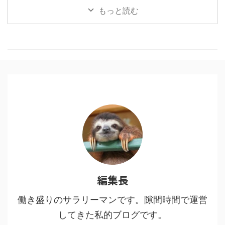
うブームも終盤？いいやこの作品
もっと読む
はそんなことない、作者にとても
敬意を表したく。稚拙ながら僕な
りの刺さりポイントを書いてみま
した。 目次1 「鬼滅の刃」と「進
撃の巨人」に共通する点2 魅力
１：多様な人間・鬼の背景に共感
する3 魅力２：人間・人生を見つ
める眼差しの冷静さ、鬼に払う敬
意4 魅力３：鬼VS人間ではなな
く、鬼＝人間からの…5 魅力４：
鬼である人間を切りながらも尊重
し、その先をあり方を強烈に訴え
てくる6 鬼舞辻無惨の ...
編集長
働き盛りのサラリーマンです。隙間時間で運営
してきた私的ブログです。