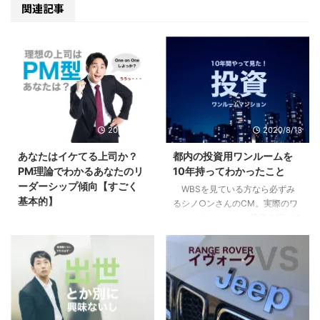
関連記事
2020/9/10
2020/8/13
あなたはイケてる上司か？
都内の投資用ワンルームを
PM理論でわかるあなたのリ
10年持ってわかったこと
ーダーシップ傾向【すごく
WBSを見ている方なら必ずみ
基本的】
るシノ○ンさんのCM。実際のワ
ンルームマンション投資を行って
部下や後輩ができて、自分にリ
いる方も、まだな方にも僕の体験
ーダーシップはあるのか疑問に思
が多少なりとも参考になればと思
ったり、不安になったはしていま
います。 目次1 先日売り先が見つ
せんか？自分はイケてるリーダー
かり200万くらい儲かった2 「時
なのか？違うのか？気になってし
間を資産に変える投資」という妙
まったり。 まずはあなたの行動
味3 僕が10年持って手放した３つ
特性から現在の特徴を見て見まし
の理由3.1 全ては自分には返って
ょう。 目次1 PM理論でわかるあ