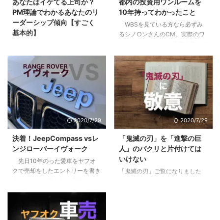
あなたはイケてる上司か？
都内の投資用ワンルームを
PM理論でわかるあなたのリ
10年持ってわかったこと
ーダーシップ傾向【すごく
WBSを見ている方なら必ずみ
基本的】
るシノ○ンさんのCM。実際のワ
ンルームマンション投資を行って
部下や後輩ができて、自分にリ
いる方も、まだな方にも僕の体験
ーダーシップはあるのか疑問に思
が多少なりとも参考になればと思
ったり、不安になったはしていま
います。 目次1 先日売り先が見つ
せんか？自分はイケてるリーダー
かり200万くらい儲かった2 「時
なのか？違うのか？気になってし
間を資産に変える投資」という妙
まったり。 まずはあなたの行動
味3 僕が10年持って手放した３つ
特性から現在の特徴を見て見まし
の理由3.1 全ては自分には返って
ょう。 目次1 PM理論でわかるあ
2020/7/29
2020/7/29
こないリターン3.2 節税効果とい
なたのリーダーシップ【まずはこ
うちょっとした嘘3.3 リスクは高
れだけは知っておこう】2 pM型
決着！JeepCompass vsレ
「鬼滅の刃」を「進撃の巨
くないが、減らすことができにく
のあなたは、自己マン注意報3
ンジローバーイヴォーク
人」のパクリと片付けては
い4 やってよかったと思う２つの
Pm型のあなたは、無理にPM目指
いけない
先日10年のった愛車をヤフオ
こと4.1 税制や資産運用の勉強に
さなくていいかも4 pm型のあな
クで売却をしたエントリーを書き
「鬼滅の刃」ご覧になりました
なる。自分で持つのは全然違う。
た、大丈夫。これから楽しめる5
ました。その代わりに素人なりに
か？リーマンのおっさんがブログ
...
すでにPM型のあなたは、リーダ
悩んで決めた車に9ヶ月乗ったの
に書くようになったってことはも
ーとしての次の次元へ6 ご自分の
で感想をお伝えします。 目次1 前
うブームも終盤？いいやこの作品
PM型を診断して ...
提、僕は車選びの素人です2 車は
はそんなことない、作者にとても
出不精な僕をアクティブにしてく