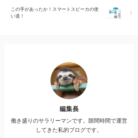
緒3.2 Step2 落札額入金＋保証
この手があったか！スマートスピーカの使
金3万円 ...
い道！
編集長
働き盛りのサラリーマンです。隙間時間で運営
してきた私的ブログです。