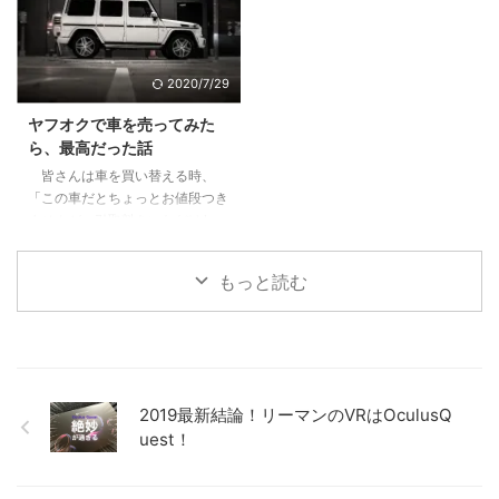
敬意を表したく。稚拙ながら僕な
れた3 JeepCompassを選んだ３
りの刺さりポイントを書いてみま
つの理由3.1 レンジローバーイヴ
した。 目次1 「鬼滅の刃」と「進
ォークよりも大人なお顔3.2 安さ
撃の巨人」に共通する点2 魅力
2020/7/29
×嗜好性の合うブランド×SUVと
１：多様な人間・鬼の背景に共感
しての楽しさ3.3 めっちゃ進化し
する3 魅力２：人間・人生を見つ
ヤフオクで車を売ってみた
ていた安全性能4 JeepCompass
める眼差しの冷静さ、鬼に払う敬
ら、最高だった話
のよくなかった点5 ちなみにロー
意4 魅力３：鬼VS人間ではなな
皆さんは車を買い替える時、
ンで買いました 前提、僕は車選
く、鬼＝人間からの…5 魅力４：
「この車だとちょっとお値段つき
びの素人です 僕 ...
鬼である人間を切りながらも尊重
ませんが、引取料をいただけれ
し、その先をあり方を強烈に訴え
ば」と言われてしまったことはあ
てくる6 鬼舞辻無惨の ...
りませんか？車をヤフオクで直接
もっと読む
個人に売る。これハードル高そう
なイメージもありましたが、やっ
てみたら結構よかった体験だった
ので共有したいと思います。 目
次1 中古270万円で買った車の下
取り価格は０でした。2 結論。ヤ
2019最新結論！リーマンのVRはOculusQ
フオクでこの０円が15万円に！3
uest！
必要なステップは4つ。名義変更
が最も重要！3.1 Step１ 出品し
て、落札してもらうまではほぼ一