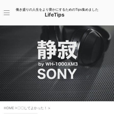
働き盛りの人生をより豊かにするためのTips集めました
LifeTips
HOME
>
〇〇してよかった！
>