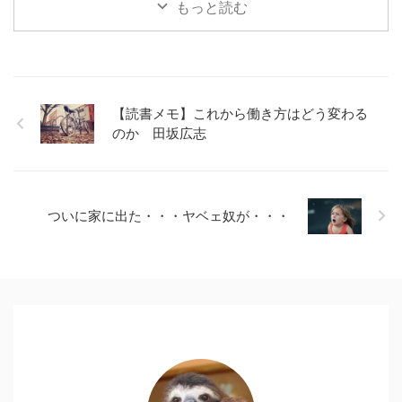
もっと読む
つけてるって。でもさほどダッセ
ーってならないのがなんかapple
のすごいところ。そんなAirPods
をまだ買うか迷われている方にシ
ロが1年使った結果をご報告。 目
次1 ポケットに入れた時のケース
【読書メモ】これから働き方はどう変わる
の質感が素晴らしい2 取り出しや
のか 田坂広志
すさ◎！クセになる二つ折りガラ
ケーのパカパカ風3 音質を求める
ならば他の製品も検討すべき4 電
車で音楽を聴くiPhone用 ...
ついに家に出た・・・ヤベェ奴が・・・