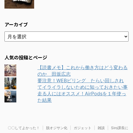
アーカイブ
人気の投稿とページ
【読書メモ】これから働き方はどう変わる
のか 田坂広志
要注意！WEBビリング たらい回しされ
てイライラしないために知っておきたい事
走る人にはオススメ！AirPodsを１年使っ
た結果
〇〇してよかった！
脱オジサン化
ガジェット
雑談
Siro課長に