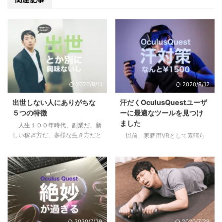
2020/8/11
2020/8/12
出世しない人にありがちな
汗だくOculusQuestユーザ
５つの特徴
ーに最適なツールを見つけ
ました
人生１００年時代、副業だ、新
しい稼ぎ方だ、多様な生き方だと
以前、家庭用VRとして素晴ら
仰いますけど、そこそこの会社で
しいOculusQuestを紹介しました
働けているし、まだこの会社で多
が、皆様使っていらっしゃいます
少は出世をしていきたいじゃない
でしょうか。このQculusQuestは
かと思っている方に、少しでも参
フィットネス機器として最高だと
考になればと思います。 目次1
いう話をさせていただきました
下記に当てはまる場合は出世から
が、どうしても汗をかいたときの
遠ざかっている1.1 他の社員より
VR機器への悪影響が心配でし
研修を受けていない＝あなたの期
た。ところがついに素晴らしい商
2020/7/29
2020/7/29