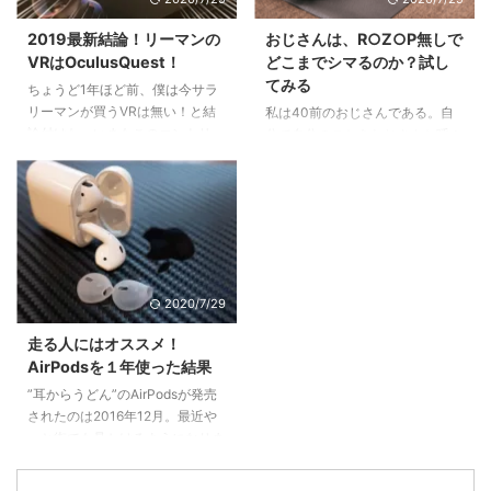
待値が下がっている1.2 仕事の内
品を見つけたので紹介します！
容が長らく変わらない＝あなたは
目次1 OculusQuestのフィットネ
2019最新結論！リーマンの
おじさんは、R○Z○P無しで
ずっとそれをやっていてくれ1.3
ス機器としての威力 2 難点は汗と
VRはOculusQuest！
どこまでシマるのか？試し
気にかけてくれる上役、上司がい
ヘッドセットの相性の悪さ3
てみる
ちょうど1年ほど前、僕は今サラ
ない＝上がるエンジンがない2 そ
SHEAWA Oculus quest アイマス
リーマンが買うVRは無い！と結
私は40前のおじさんである。自
んな自分がこんな傾向に陥ってい
ク4 ついでに没入感を高めてくれ
論付けた。いまもこのエントリー
分で自分のことをおじさんと呼ぶ
たらヤバイ3 ...
るメリット ...
はたくさんの方に読んでいただけ
ようなおじさんにはなりたくなか
ているところ大変申し訳ないので
ったけれど、残念ながら鏡の前に
すが、結論変更です！！ 僕は悪
立っている髪に元気がなくなった
くない笑 悪いのは技術革新のス
小太りな男性は 紛れもなくおじ
ピードです！ 目次1 去年言ってい
さんなのであります、、、でも諦
たのはまだ買うのは早いというこ
めたら・・・試合おわっちゃうわ
と2 5万円で高解像度＋6DOF＋ケ
けで・・・ 目次1 「お金払ったん
2020/7/29
ーブルレスの奇跡2.1 まず解像度
だから」は動機として弱い…2 経
は非常に高い 2,880×1,600 の有
験者のリバウンドを目の当たりに
走る人にはオススメ！
機EL2.2 しゃがんだりのけぞった
する3 健康的に痩せないと、貧相
AirPodsを１年使った結果
り、動きの自由度が高い６
になるだけ4 食事と運動の“習慣
”耳からうどん”のAirPodsが発売
DoF2.3 そしてケーブルレス！PC
を変えること”にフォーカス！5
されたのは2016年12月。最近や
いらず！！3 コンテンツク ...
食事は、短期的にはランチを変
っと街でも見かけるようになりま
え、長期的には料理を覚える6 運
した。明らかにうどんが出てるの
動は0円だけど確実 ...
で目立つんですよね。あ、あの人