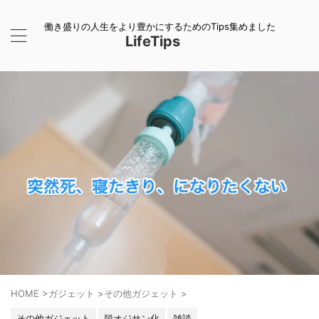
働き盛りの人生をより豊かにするためのTips集めました
LifeTips
HOME
>
ガジェット
>
その他ガジェット
>
その他ガジェット
脱オジサン化
雑談