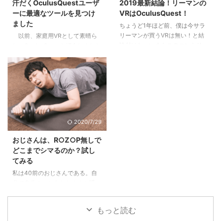
汗だくOculusQuestユーザ
2019最新結論！リーマンの
ずっとそれをやっていてくれ1.3
める眼差しの冷静さ、鬼に払う敬
ーに最適なツールを見つけ
VRはOculusQuest！
気にかけてくれる上役、上司がい
意4 魅力３：鬼VS人間ではなな
ました
ちょうど1年ほど前、僕は今サラ
ない＝上がるエンジンがない2 そ
く、鬼＝人間からの…5 魅力４：
リーマンが買うVRは無い！と結
以前、家庭用VRとして素晴ら
んな自分がこんな傾向に陥ってい
鬼である人間を切りながらも尊重
論付けた。いまもこのエントリー
しいOculusQuestを紹介しました
たらヤバイ3 ...
し、その先をあり方を強烈に訴え
はたくさんの方に読んでいただけ
が、皆様使っていらっしゃいます
てくる6 鬼舞辻無惨の ...
ているところ大変申し訳ないので
でしょうか。このQculusQuestは
すが、結論変更です！！ 僕は悪
フィットネス機器として最高だと
くない笑 悪いのは技術革新のス
いう話をさせていただきました
ピードです！ 目次1 去年言ってい
が、どうしても汗をかいたときの
たのはまだ買うのは早いというこ
VR機器への悪影響が心配でし
と2 5万円で高解像度＋6DOF＋ケ
た。ところがついに素晴らしい商
2020/7/29
ーブルレスの奇跡2.1 まず解像度
品を見つけたので紹介します！
は非常に高い 2,880×1,600 の有
目次1 OculusQuestのフィットネ
おじさんは、R○Z○P無しで
機EL2.2 しゃがんだりのけぞった
ス機器としての威力 2 難点は汗と
どこまでシマるのか？試し
り、動きの自由度が高い６
ヘッドセットの相性の悪さ3
てみる
DoF2.3 そしてケーブルレス！PC
SHEAWA Oculus quest アイマス
私は40前のおじさんである。自
いらず！！3 コンテンツク ...
ク4 ついでに没入感を高めてくれ
分で自分のことをおじさんと呼ぶ
るメリット ...
ようなおじさんにはなりたくなか
ったけれど、残念ながら鏡の前に
もっと読む
立っている髪に元気がなくなった