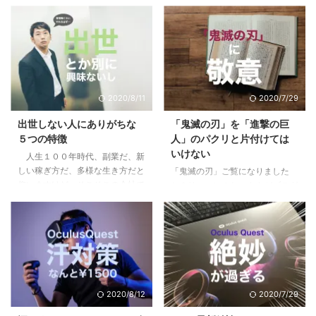
2020/8/11
2020/7/29
出世しない人にありがちな
「鬼滅の刃」を「進撃の巨
５つの特徴
人」のパクリと片付けては
いけない
人生１００年時代、副業だ、新
しい稼ぎ方だ、多様な生き方だと
「鬼滅の刃」ご覧になりました
仰いますけど、そこそこの会社で
か？リーマンのおっさんがブログ
働けているし、まだこの会社で多
に書くようになったってことはも
少は出世をしていきたいじゃない
うブームも終盤？いいやこの作品
かと思っている方に、少しでも参
はそんなことない、作者にとても
考になればと思います。 目次1
敬意を表したく。稚拙ながら僕な
下記に当てはまる場合は出世から
りの刺さりポイントを書いてみま
遠ざかっている1.1 他の社員より
した。 目次1 「鬼滅の刃」と「進
研修を受けていない＝あなたの期
撃の巨人」に共通する点2 魅力
2020/8/12
2020/7/29
待値が下がっている1.2 仕事の内
１：多様な人間・鬼の背景に共感
容が長らく変わらない＝あなたは
する3 魅力２：人間・人生を見つ