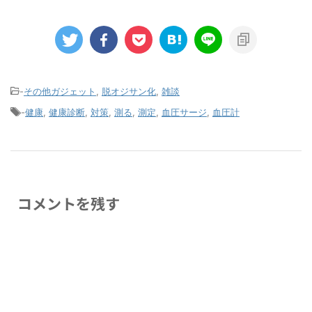
-
その他ガジェット
,
脱オジサン化
,
雑談
-
健康
,
健康診断
,
対策
,
測る
,
測定
,
血圧サージ
,
血圧計
コメントを残す