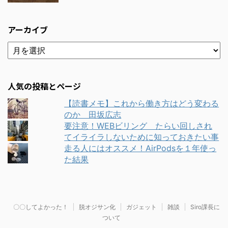
アーカイブ
人気の投稿とページ
【読書メモ】これから働き方はどう変わる
のか 田坂広志
要注意！WEBビリング たらい回しされ
てイライラしないために知っておきたい事
走る人にはオススメ！AirPodsを１年使っ
た結果
〇〇してよかった！
脱オジサン化
ガジェット
雑談
Siro課長に
ついて