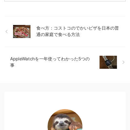
小太りな男性は 紛れもなくおじ
さんなのであります、、、でも諦
めたら・・・試合おわっちゃうわ
けで・・・ 目次1 「お金払ったん
だから」は動機として弱い…2 経
食べ方：コストコのでかいピザを日本の普
験者のリバウンドを目の当たりに
通の家庭で食べる方法
する3 健康的に痩せないと、貧相
になるだけ4 食事と運動の“習慣
を変えること”にフォーカス！5
食事は、短期的にはランチを変
AppleWatchを一年使ってわかった5つの
え、長期的には料理を覚える6 運
動は0円だけど確実 ...
事