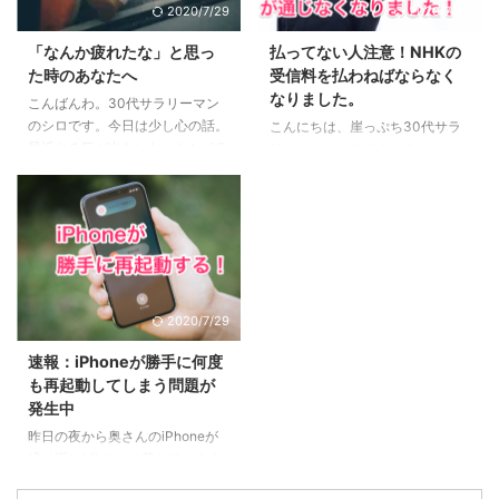
2020/7/29
2020/7/29
１：多様な人間・鬼の背景に共感
請求される！？3 このプログラム
する3 魅力２：人間・人生を見つ
で3200円払うより自分で直す方
「なんか疲れたな」と思っ
払ってない人注意！NHKの
める眼差しの冷静さ、鬼に払う敬
が安かった4 まとめ 対象外にな
た時のあなたへ
受信料を払わねばならなく
意4 魅力３：鬼VS人間ではなな
った理由は画面の破損？ こちら
なりました。
こんばんわ。30代サラリーマン
く、鬼＝人間からの…5 魅力４：
が修理に出したiPhoneの画像で
のシロです。今日は少し心の話。
こんにちは、崖っぷち30代サラ
鬼である人間を切りながらも尊重
す。 ご覧の通りバキバキに割れ
最近やる気が出ないな、とかイラ
リーマンのシロです。みなさん
し、その先をあり方を強烈に訴え
てしまっています。これをきちん
イラしてしまうなとか、ドカ食い
NHK受信料払っていますか？
てくる6 鬼舞辻無惨の ...
と申告していなか ...
しちゃうなとかありませんか？僕
もし、TVは置いているけれど、
のことです。 目次1 生活が雑にな
見ていないからと支払いをお断り
っていた2 仕事が頓挫3 「まぁい
している方は要注意です。支払わ
いや」の感情4 続けるとどこまで
ざるを得なくなりそうです。 目
も落ちていく5 行動を変えてみた
次1 最高裁判所で最終的な決着が
6 でも、意思で変える行動は無
つきました2 NHKの完全勝利3 払
2020/7/29
力。続かない 生活が雑になって
ってないと請求書が来るの？4 訴
いた 今日は友人に画面が割れた
えたければ訴えればいいは通用し
速報：iPhoneが勝手に何度
携帯について「多くの人に会いに
ない 最高裁判所で最終的な決着
も再起動してしまう問題が
いく仕事をしているなら、直した
がつきました 1950年のNHK創立
発生中
ほうがいい。印象が悪い」と言わ
以来ずっと未確定だったことが今
昨日の夜から奥さんのiPhoneが
れました。ハッとしました。確か
週、確定しました。 TVを置いた
繰り返し1分ごとに落ちてしまう
に携帯だけでなく、 ...
からといって見てないのにNHK
状況に陥っています。 こちら原
と契約しなきゃ ...