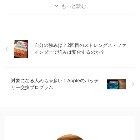
因を調べたら、似たような障害が
もっと読む
起きているようです。一旦対応策
が効いているので共有です。 目
次1 原因？2 今すぐできる対策3
やり方4 これを機会にバックアッ
プを 原因？ iOSのアップデート
に対応していない何らかのアプリ
自分の強みは？2回目のストレングス・ファ
の通知機能が悪さしている可能
性。現時点ではこのくらいしかわ
インダーで強みは変化するのか？
かっていません。 今すぐできる
対策 アプリの通知機能をOFFに
してください。アプリごとの設定
なのでどのアプリが原因かによっ
対象になる人めちゃ多い！Appleのバッテ
てどれをOFF ...
リー交換プログラム