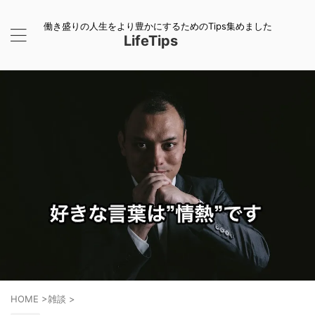
働き盛りの人生をより豊かにするためのTips集めました
LifeTips
HOME
>
雑談
>