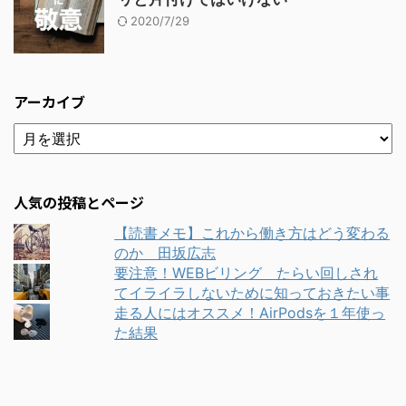
2020/7/29
アーカイブ
人気の投稿とページ
【読書メモ】これから働き方はどう変わる
のか 田坂広志
要注意！WEBビリング たらい回しされ
てイライラしないために知っておきたい事
走る人にはオススメ！AirPodsを１年使っ
た結果