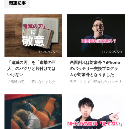
関連記事
2020/7/29
2020/7/29
「鬼滅の刃」を「進撃の巨
画面割れは対象外？iPhone
人」のパクリと片付けては
のバッテリー交換プログラ
いけない
ムが対象外となりました
「鬼滅の刃」ご覧になりました
先日こちらでご紹介したバッテリ
か？リーマンのおっさんがブログ
ー交換プログラムですが、なんと
に書くようになったってことはも
バッテリー交換されずに帰ってま
うブームも終盤？いいやこの作品
いりました、、、 同封された書
はそんなことない、作者にとても
面には「修理のお申し込み時にご
敬意を表したく。稚拙ながら僕な
報告いただいていない問題が見つ
りの刺さりポイントを書いてみま
かりました。」とのこと、、、
した。 目次1 「鬼滅の刃」と「進
目次1 対象外になった理由は画面
撃の巨人」に共通する点2 魅力
の破損？2 もう一回出すと1万円