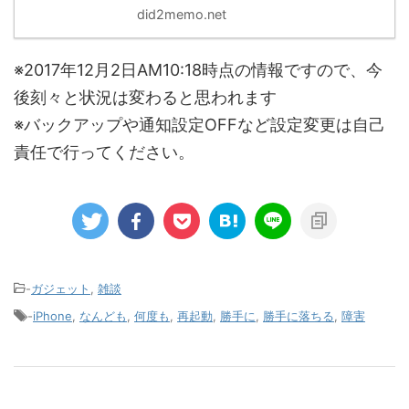
did2memo.net
※2017年12月2日AM10:18時点の情報ですので、今
後刻々と状況は変わると思われます
※バックアップや通知設定OFFなど設定変更は自己
責任で行ってください。
-
ガジェット
,
雑談
-
iPhone
,
なんども
,
何度も
,
再起動
,
勝手に
,
勝手に落ちる
,
障害