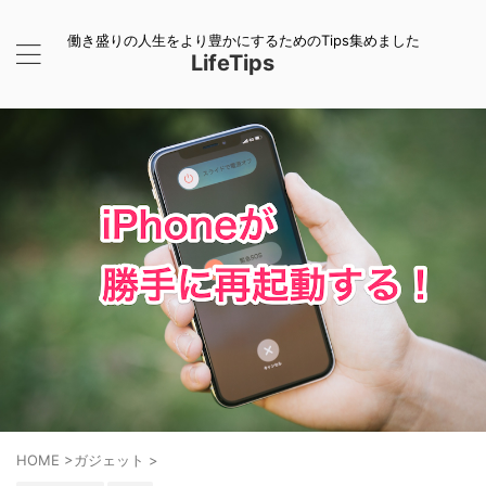
働き盛りの人生をより豊かにするためのTips集めました
LifeTips
HOME
>
ガジェット
>