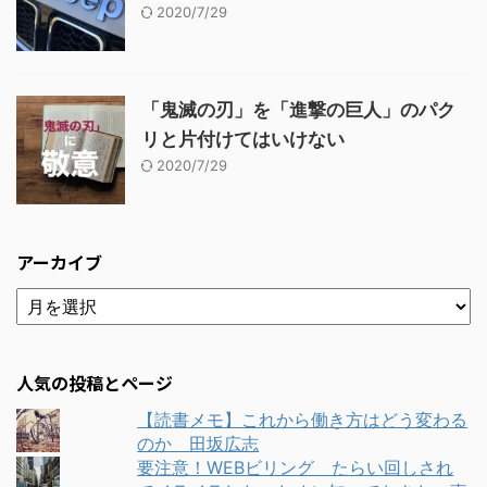
2020/7/29
「鬼滅の刃」を「進撃の巨人」のパク
リと片付けてはいけない
2020/7/29
アーカイブ
人気の投稿とページ
【読書メモ】これから働き方はどう変わる
のか 田坂広志
要注意！WEBビリング たらい回しされ