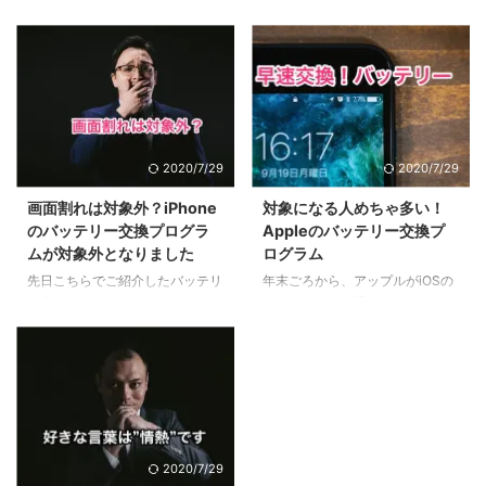
か？リーマンのおっさんがブログ
換プログラム。私のiPhone6sは
に書くようになったってことはも
残念ながら断られてしまいました
うブームも終盤？いいやこの作品
が、バッテリーも画面割れも自分
はそんなことない、作者にとても
で直すことにし、実際に直してみ
敬意を表したく。稚拙ながら僕な
たら以外にすんなりだったのでご
りの刺さりポイントを書いてみま
紹介したいと思います。 目次1
した。 目次1 「鬼滅の刃」と「進
iPhone6S画面を割ってしまった2
撃の巨人」に共通する点2 魅力
おまけにバッテリー交換プログラ
2020/7/29
2020/7/29
１：多様な人間・鬼の背景に共感
ムにも断られた3 DIY修理手
する3 魅力２：人間・人生を見つ
順 〜画面＋バッテリー一括交
画面割れは対象外？iPhone
対象になる人めちゃ多い！
める眼差しの冷静さ、鬼に払う敬
換〜4 1.部品の購入5 2.こちらの
のバッテリー交換プログラ
Appleのバッテリー交換プ
意4 魅力３：鬼VS人間ではなな
動画で手順を参照6 3.実際に作業
ムが対象外となりました
ログラム
く、鬼＝人間からの…5 魅力４：
7 4.画面修理ついでにバッテリー
先日こちらでご紹介したバッテリ
年末ごろから、アップルがiOSの
鬼である人間を切りながらも尊重
も交換8 5.完成! iPhone6S画面を
ー交換プログラムですが、なんと
アップデートを通してiPhoneの
し、その先をあり方を強烈に訴え
割ってしま ...
バッテリー交換されずに帰ってま
性能を下げていた問題がクローズ
てくる6 鬼舞辻無惨の ...
いりました、、、 同封された書
アップされ、訴訟が起きるなどヒ
面には「修理のお申し込み時にご
ートアップしていましたね。
報告いただいていない問題が見つ
apple側はパフォーマンスの低下
かりました。」とのこと、、、
は意図的な買い替えを促す為でな
目次1 対象外になった理由は画面
はく、「バッテリーの劣化」によ
の破損？2 もう一回出すと1万円
る突然のシャットダウンを防ぐ為
2020/7/29
請求される！？3 このプログラム
のものだと主張。真偽はともか