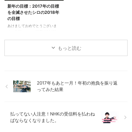
で3200円払うより自分で直す方
く、その論理の主張を印象付ける
新年の目標：2017年の目標
が安かった4 まとめ 対象外にな
かのように、バッテリー交換を格
を全滅させたシロの2018年
った理由は画面の破損？ こちら
安で提供し始めました。というこ
の目標
が修理に出したiPhoneの画像で
とで早速交換に出してみることに
あけましておめでとうございま
す。 ご覧の通りバキバキに割れ
しました。 目次1 iPhone6以降の
す。前回こちらの記事で2017年
てしまっています。これをきちん
人はみんなバッテリー交換が安く
の目標の達成状況がもう残念でな
と申告していなか ...
なります2 一 ...
らないことをお伝えしました。
もっと読む
[blogcard
url="https://eureca.jp/archives/1
864" ] 記事の最後に残り二つ掲げ
ていた。”本業の決裁”と”ブログ
の1日１記事”も見事に厳しい結果
となりました。いかに私、シロの
2017年もあと一月！年初の抱負を振り返
目標達成能力が低いのかは十分に
ってみた結果
お分りいただけたところで、懲り
ずに新たな２０１８年の目標を掲
げておきたいと思います。 1.サラ
リーマン的人生に別れを告げる 2.
払ってない人注意！NHKの受信料を払わね
健康診断ALL ...
ばならなくなりました。